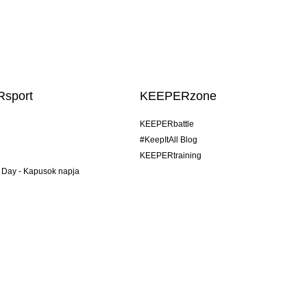
sport
KEEPERzone
KEEPERbattle
#KeepItAll Blog
KEEPERtraining
 Day - Kapusok napja