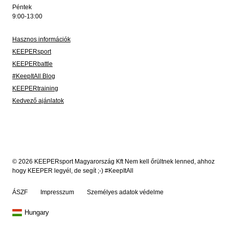
Péntek
9:00-13:00
Hasznos információk
KEEPERsport
KEEPERbattle
#KeepItAll Blog
KEEPERtraining
Kedvező ajánlatok
© 2026 KEEPERsport Magyarország Kft Nem kell őrültnek lenned, ahhoz
hogy KEEPER legyél, de segít ;-) #KeepItAll
ÁSZF
Impresszum
Személyes adatok védelme
Hungary