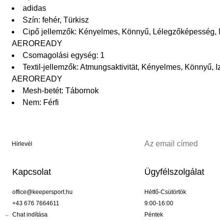
adidas
Szín: fehér, Türkisz
Cipő jellemzők: Kényelmes, Könnyű, Lélegzőképesség,
AEROREADY
Csomagolási egység: 1
Textil-jellemzők: Atmungsaktivität, Kényelmes, Könnyű, 
AEROREADY
Mesh-betét: Tábornok
Nem: Férfi
Hírlevél
Kapcsolat
Ügyfélszolgálat
office@keepersport.hu
Hétfő-Csütörtök
+43 676 7664611
9:00-16:00
Chat indítása
Péntek