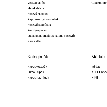
Visszaküldés
Goalkeeper
Mérettáblázat
Keszyű kisokos
Kapuskesztyű-modellek
Kesztyű szabások
Kesztyűápolás
Latex tulajdonságok (kapus kesztyű)
Newsletter
Kategóriák
Márkák
Kapuskesztyűk
adidas
Futball cipők
KEEPERspo
Kapus nadrágok
NIKE
Kapusmezek
Puma
Kapus alánadrág
REUSCH
Sells Goal
uhlsport
Elite Sport