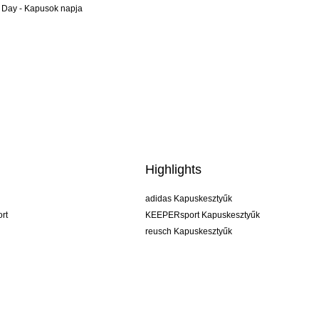
 Day - Kapusok napja
Highlights
adidas Kapuskesztyűk
rt
KEEPERsport Kapuskesztyűk
reusch Kapuskesztyűk
uhlsport Kapuskesztyűk
rehab Kapuskesztyűk
keeper
NIKE Kapuskesztyűk
PUMA Kapuskesztyűk
SELLS Kapuskesztyűk