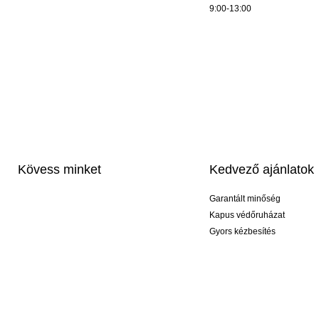
9:00-13:00
Kövess minket
Kedvező ajánlatok
Garantált minőség
Kapus védőruházat
Gyors kézbesítés
Profi feliratozás
Exkluzív kesztyűk
Akciós csomagok