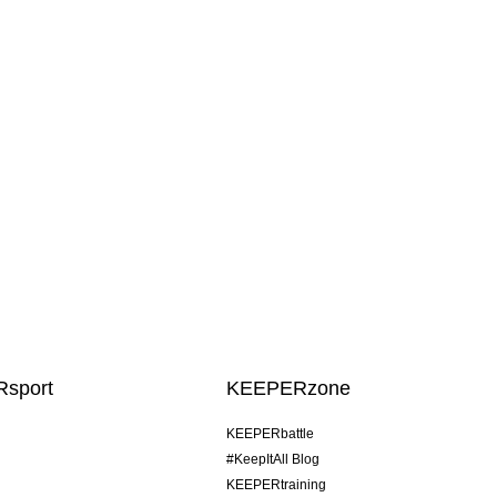
sport
KEEPERzone
KEEPERbattle
#KeepItAll Blog
KEEPERtraining