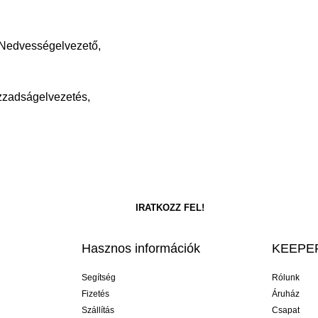
 Nedvességelvezető,
Izzadságelvezetés,
Hasznos információk
KEEPER
Segítség
Rólunk
Fizetés
Áruház
Szállítás
Csapat