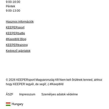
9:00-16:00
Péntek
9:00-13:00
Hasznos információk
KEEPERsport
KEEPERbattle
#KeepItAll Blog
KEEPERtraining
Kedvező ajánlatok
© 2026 KEEPERsport Magyarország Kft Nem kell őrültnek lenned, ahhoz
hogy KEEPER legyél, de segít ;-) #KeepItAll
ÁSZF
Impresszum
Személyes adatok védelme
Hungary