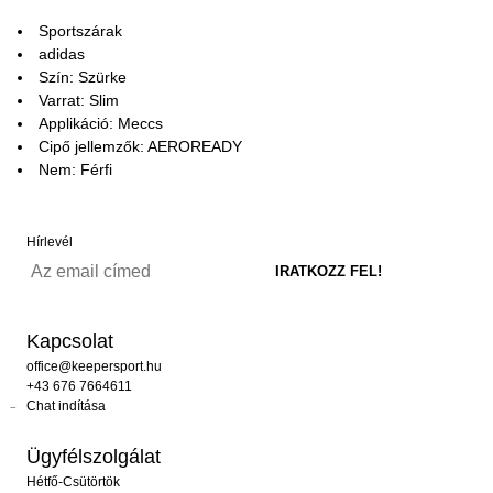
Sportszárak
adidas
Szín: Szürke
Varrat: Slim
Applikáció: Meccs
Cipő jellemzők: AEROREADY
Nem: Férfi
Hírlevél
Kapcsolat
office@keepersport.hu
+43 676 7664611
Chat indítása
Ügyfélszolgálat
Hétfő-Csütörtök