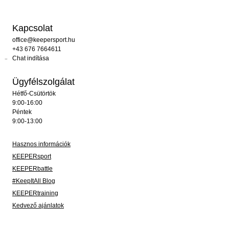
Kapcsolat
office@keepersport.hu
+43 676 7664611
Chat indítása
Ügyfélszolgálat
Hétfő-Csütörtök
9:00-16:00
Péntek
9:00-13:00
Hasznos információk
KEEPERsport
KEEPERbattle
#KeepItAll Blog
KEEPERtraining
Kedvező ajánlatok