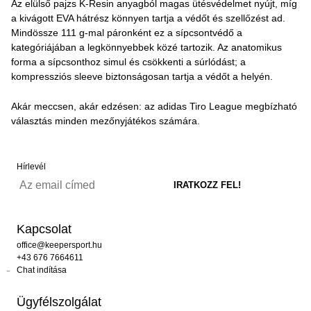
Az elülső pajzs K-Resin anyagból magas ütésvédelmet nyújt, míg
a kivágott EVA hátrész könnyen tartja a védőt és szellőzést ad.
Mindössze 111 g-mal páronként ez a sípcsontvédő a
kategóriájában a legkönnyebbek közé tartozik. Az anatomikus
forma a sípcsonthoz simul és csökkenti a súrlódást; a
kompressziós sleeve biztonságosan tartja a védőt a helyén.
Akár meccsen, akár edzésen: az adidas Tiro League megbízható
választás minden mezőnyjátékos számára.
Hírlevél
Kapcsolat
office@keepersport.hu
+43 676 7664611
Chat indítása
Ügyfélszolgálat