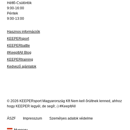
Hétfő-Csütörtök
9:00-16:00
Péntek
9:00-13:00
Hasznos információk
KEEPERsport
KEEPERbattle
#KeepItAll Blog
KEEPERtraining
Kedvező ajánlatok
© 2026 KEEPERsport Magyarország Kft Nem kell őrültnek lenned, ahhoz
hogy KEEPER legyél, de segít ;-) #KeepItAll
ÁSZF
Impresszum
Személyes adatok védelme
Hungary