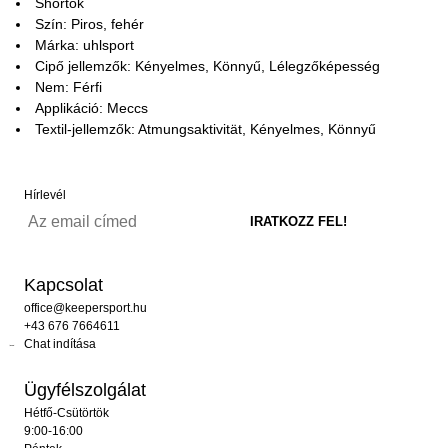
Shortok
Szín: Piros, fehér
Márka: uhlsport
Cipő jellemzők: Kényelmes, Könnyű, Lélegzőképesség
Nem: Férfi
Applikáció: Meccs
Textil-jellemzők: Atmungsaktivität, Kényelmes, Könnyű
Hírlevél
Kapcsolat
office@keepersport.hu
+43 676 7664611
Chat indítása
Ügyfélszolgálat
Hétfő-Csütörtök
9:00-16:00