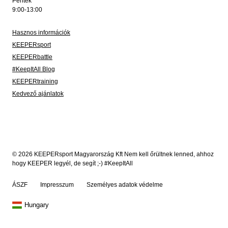
Péntek
9:00-13:00
Hasznos információk
KEEPERsport
KEEPERbattle
#KeepItAll Blog
KEEPERtraining
Kedvező ajánlatok
© 2026 KEEPERsport Magyarország Kft Nem kell őrültnek lenned, ahhoz
hogy KEEPER legyél, de segít ;-) #KeepItAll
ÁSZF
Impresszum
Személyes adatok védelme
Hungary