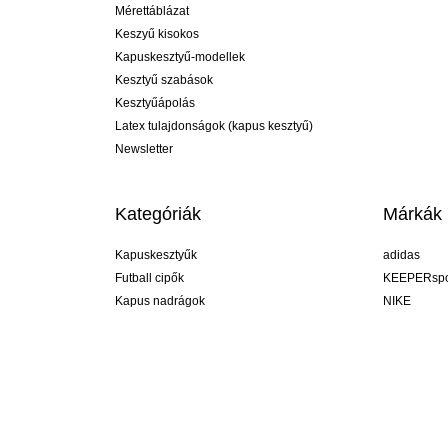
Mérettáblázat
Keszyű kisokos
Kapuskesztyű-modellek
Kesztyű szabások
Kesztyűápolás
Latex tulajdonságok (kapus kesztyű)
Newsletter
Kategóriák
Márkák
Kapuskesztyűk
adidas
Futball cipők
KEEPERspo
Kapus nadrágok
NIKE
Kapusmezek
Puma
Kapus alánadrág
REUSCH
Sells Goal
uhlsport
Elite Sport
rehab