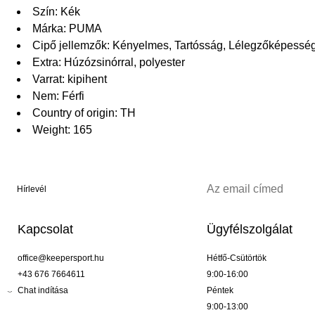
Szín: Kék
Márka: PUMA
Cipő jellemzők: Kényelmes, Tartósság, Lélegzőképessé
Extra: Húzózsinórral, polyester
Varrat: kipihent
Nem: Férfi
Country of origin: TH
Weight: 165
Hírlevél
Kapcsolat
Ügyfélszolgálat
office@keepersport.hu
Hétfő-Csütörtök
+43 676 7664611
9:00-16:00
Chat indítása
Péntek
9:00-13:00