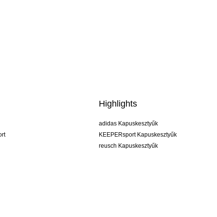
Highlights
adidas Kapuskesztyűk
rt
KEEPERsport Kapuskesztyűk
reusch Kapuskesztyűk
uhlsport Kapuskesztyűk
rehab Kapuskesztyűk
keeper
NIKE Kapuskesztyűk
PUMA Kapuskesztyűk
SELLS Kapuskesztyűk