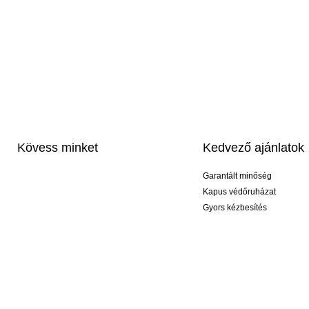
Kövess minket
Kedvező ajánlatok
Garantált minőség
Kapus védőruházat
Gyors kézbesítés
Profi feliratozás
Exkluzív kesztyűk
Akciós csomagok