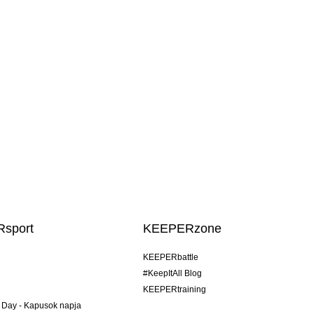
sport
KEEPERzone
KEEPERbattle
#KeepItAll Blog
KEEPERtraining
 Day - Kapusok napja