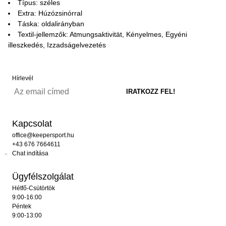
Típus: széles
Extra: Húzózsinórral
Táska: oldalirányban
Textil-jellemzők: Atmungsaktivität, Kényelmes, Egyéni
illeszkedés, Izzadságelvezetés
Hírlevél
Kapcsolat
office@keepersport.hu
+43 676 7664611
Chat indítása
Ügyfélszolgálat
Hétfő-Csütörtök
9:00-16:00
Péntek
9:00-13:00