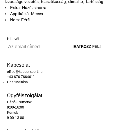
Izzadságelvezetés, Elasztikusság, climalite, Tartósság
Extra: Húzózsinórral
Applikáció: Meccs
Nem: Férfi
Hírlevél
Kapcsolat
office@keepersport.hu
+43 676 7664611
Chat indítása
Ügyfélszolgálat
Hétfő-Csütörtök
9:00-16:00
Péntek
9:00-13:00