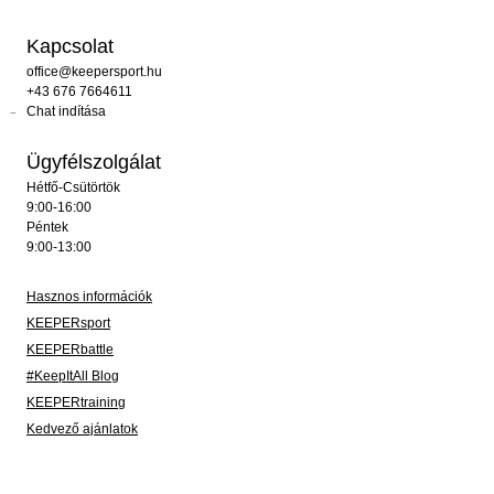
Kapcsolat
office@keepersport.hu
+43 676 7664611
Chat indítása
Ügyfélszolgálat
Hétfő-Csütörtök
9:00-16:00
Péntek
9:00-13:00
Hasznos információk
KEEPERsport
KEEPERbattle
#KeepItAll Blog
KEEPERtraining
Kedvező ajánlatok