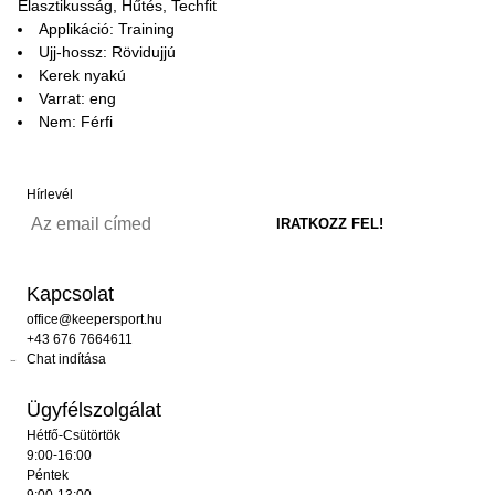
Elasztikusság, Hűtés, Techfit
Applikáció: Training
Ujj-hossz: Rövidujjú
Kerek nyakú
Varrat: eng
Nem: Férfi
Hírlevél
Kapcsolat
office@keepersport.hu
+43 676 7664611
Chat indítása
Ügyfélszolgálat
Hétfő-Csütörtök
9:00-16:00
Péntek