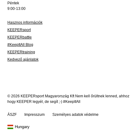
Péntek
9:00-13:00
Hasznos információk
KEEPERsport
KEEPERbattle
#KeepItAll Blog
KEEPERtraining
Kedvező ajánlatok
© 2026 KEEPERsport Magyarország Kft Nem kell őrültnek lenned, ahhoz
hogy KEEPER legyél, de segít ;-) #KeepItAll
ÁSZF
Impresszum
Személyes adatok védelme
Hungary