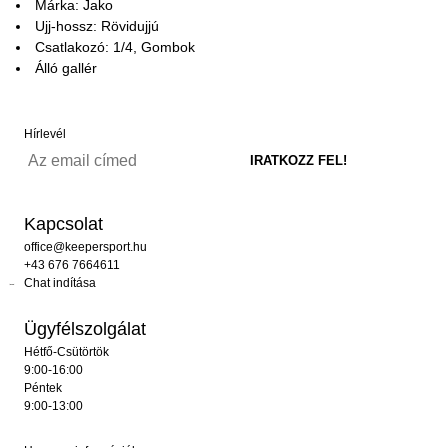
Márka: Jako
Ujj-hossz: Rövidujjú
Csatlakozó: 1/4, Gombok
Álló gallér
Hírlevél
Kapcsolat
office@keepersport.hu
+43 676 7664611
Chat indítása
Ügyfélszolgálat
Hétfő-Csütörtök
9:00-16:00
Péntek
9:00-13:00