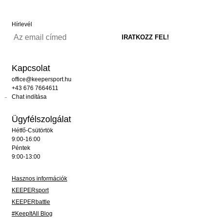
Hírlevél
Kapcsolat
office@keepersport.hu
+43 676 7664611
Chat indítása
Ügyfélszolgálat
Hétfő-Csütörtök
9:00-16:00
Péntek
9:00-13:00
Hasznos információk
KEEPERsport
KEEPERbattle
#KeepItAll Blog