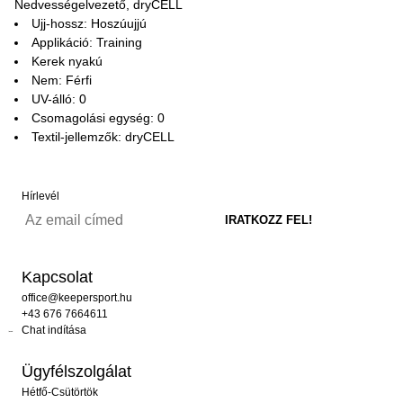
Nedvességelvezető, dryCELL
Ujj-hossz: Hoszúujjú
Applikáció: Training
Kerek nyakú
Nem: Férfi
UV-álló: 0
Csomagolási egység: 0
Textil-jellemzők: dryCELL
Hírlevél
Kapcsolat
office@keepersport.hu
+43 676 7664611
Chat indítása
Ügyfélszolgálat
Hétfő-Csütörtök