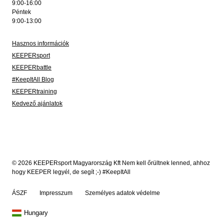
9:00-16:00
Péntek
9:00-13:00
Hasznos információk
KEEPERsport
KEEPERbattle
#KeepItAll Blog
KEEPERtraining
Kedvező ajánlatok
© 2026 KEEPERsport Magyarország Kft Nem kell őrültnek lenned, ahhoz
hogy KEEPER legyél, de segít ;-) #KeepItAll
ÁSZF
Impresszum
Személyes adatok védelme
Hungary