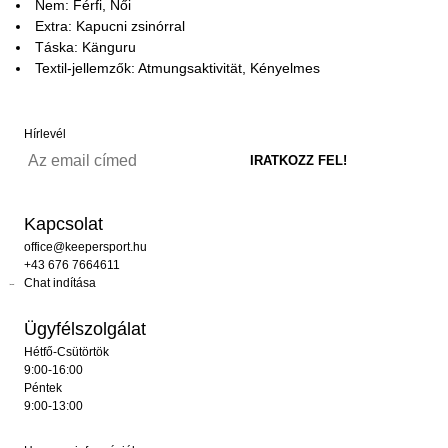
Nem: Férfi, Női
Extra: Kapucni zsinórral
Táska: Känguru
Textil-jellemzők: Atmungsaktivität, Kényelmes
Hírlevél
Kapcsolat
office@keepersport.hu
+43 676 7664611
Chat indítása
Ügyfélszolgálat
Hétfő-Csütörtök
9:00-16:00
Péntek
9:00-13:00