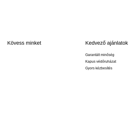
Kövess minket
Kedvező ajánlatok
Garantált minőség
Kapus védőruházat
Gyors kézbesítés
Profi feliratozás
Exkluzív kesztyűk
Akciós csomagok
© 2026 KEEPERsport Magyarország Kft Nem kell őrültnek lenned, ahhoz hogy KEEPE