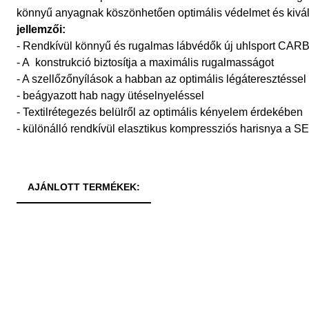
könnyű anyagnak köszönhetően optimális védelmet és kivál
jellemzői:
- Rendkívül könnyű és rugalmas lábvédők új uhlsport CA
- A konstrukció biztosítja a maximális rugalmasságot
- A szellőzőnyílások a habban az optimális légáteresztésse
- beágyazott hab nagy ütéselnyeléssel
- Textilrétegezés belülről az optimális kényelem érdekében
- különálló rendkívül elasztikus kompressziós harisnya a 
AJÁNLOTT TERMÉKEK: