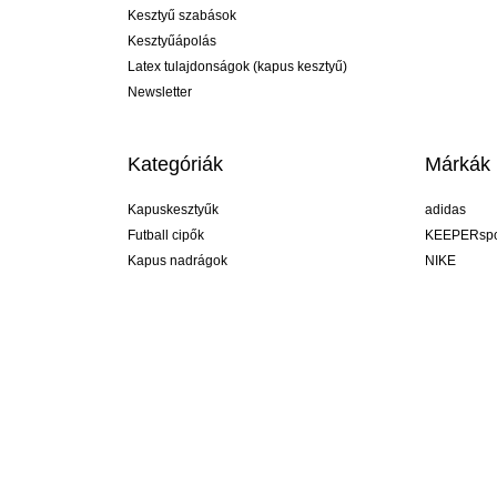
Kesztyű szabások
Kesztyűápolás
Latex tulajdonságok (kapus kesztyű)
Newsletter
Kategóriák
Márkák
Kapuskesztyűk
adidas
Futball cipők
KEEPERspo
Kapus nadrágok
NIKE
Kapusmezek
Puma
Kapus alánadrág
REUSCH
Sells Goal
uhlsport
Elite Sport
rehab
Hungary
R legyél, de segít ;-) #KeepItAll