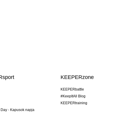
sport
KEEPERzone
KEEPERbattle
#KeepItAll Blog
KEEPERtraining
 Day - Kapusok napja