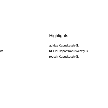
Highlights
adidas Kapuskesztyűk
rt
KEEPERsport Kapuskesztyűk
reusch Kapuskesztyűk
uhlsport Kapuskesztyűk
rehab Kapuskesztyűk
keeper
NIKE Kapuskesztyűk
PUMA Kapuskesztyűk
SELLS Kapuskesztyűk
ÁSZF
Impresszum