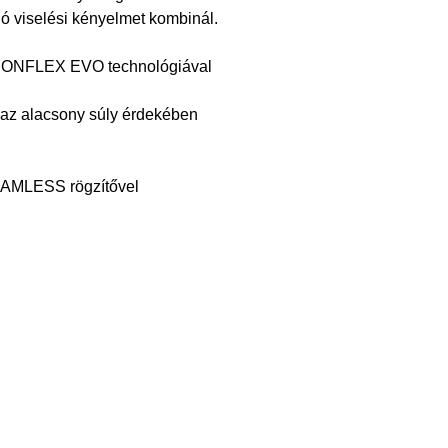
ó viselési kényelmet kombinál.
RBONFLEX EVO technológiával
l az alacsony súly érdekében
SEAMLESS rögzítővel