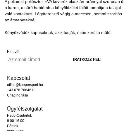
A poliamid-poliészter-EVA keverék elasztán-aránnyal szorosan ül
a karon, a sűrű habtömb a könyökízület fölött tompítja a talajjal
való kontaktust. Légáteresztő végig a meccsen, semmi szorítás
az átmeneteknél.
Könyökvédők kapusoknak, akik tudják, mibe kerül a műfű.
Hírlevél
Kapcsolat
office@keepersport.hu
+43 676 7664611
Chat indítása
Ügyfélszolgálat
Hétfő-Csütörtök
9:00-16:00
Péntek