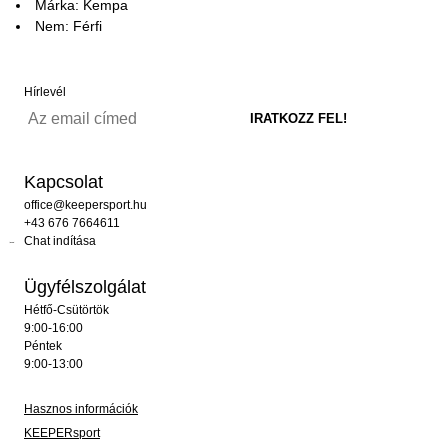
Márka: Kempa
Nem: Férfi
Hírlevél
Kapcsolat
office@keepersport.hu
+43 676 7664611
Chat indítása
Ügyfélszolgálat
Hétfő-Csütörtök
9:00-16:00
Péntek
9:00-13:00
Hasznos információk
KEEPERsport