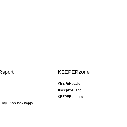
sport
KEEPERzone
KEEPERbattle
#KeepItAll Blog
KEEPERtraining
 Day - Kapusok napja