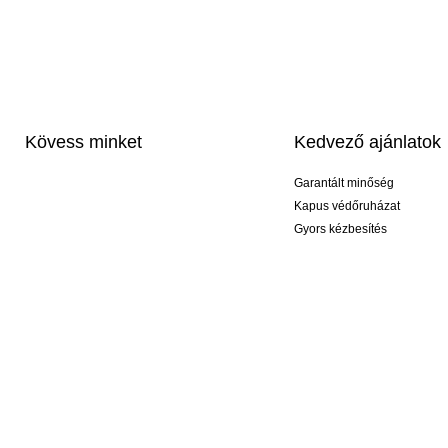
Kövess minket
Kedvező ajánlatok
Garantált minőség
Kapus védőruházat
Gyors kézbesítés
Profi feliratozás
Exkluzív kesztyűk
Akciós csomagok
© 2026 KEEPERsport Magyarország Kft Nem kell őrültnek lenned, ahhoz hogy KEEPE