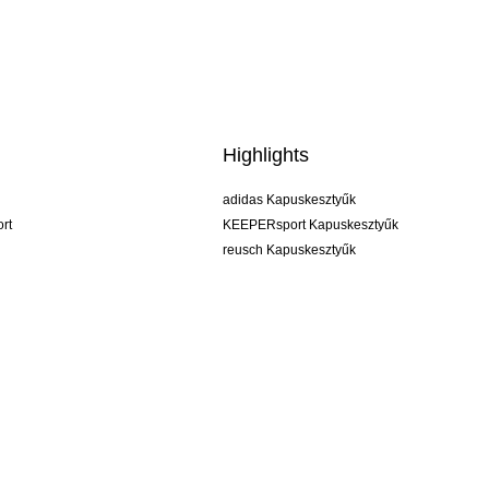
Highlights
adidas Kapuskesztyűk
rt
KEEPERsport Kapuskesztyűk
reusch Kapuskesztyűk
uhlsport Kapuskesztyűk
rehab Kapuskesztyűk
keeper
NIKE Kapuskesztyűk
PUMA Kapuskesztyűk
SELLS Kapuskesztyűk
ÁSZF
Impresszum