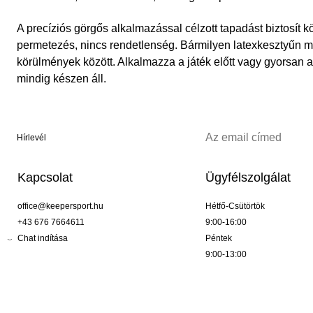
A precíziós görgős alkalmazással célzott tapadást biztosít kö
permetezés, nincs rendetlenség. Bármilyen latexkesztyűn 
körülmények között. Alkalmazza a játék előtt vagy gyorsan a
mindig készen áll.
Hírlevél
Kapcsolat
Ügyfélszolgálat
office@keepersport.hu
Hétfő-Csütörtök
+43 676 7664611
9:00-16:00
Chat indítása
Péntek
9:00-13:00