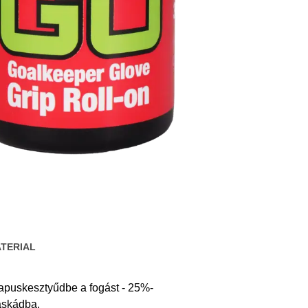
TERIAL
apuskesztyűdbe a fogást - 25%-
táskádba.