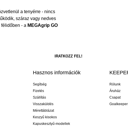
zvetlenül a tenyérre - nincs
működik, száraz vagy nedves
 félidőben - a
MEGAgrip GO
Hasznos információk
KEEPER
Segítség
Rólunk
Fizetés
Áruház
Szállítás
Csapat
Visszaküldés
Goalkeeper
Mérettáblázat
Keszyű kisokos
Kapuskesztyű-modellek