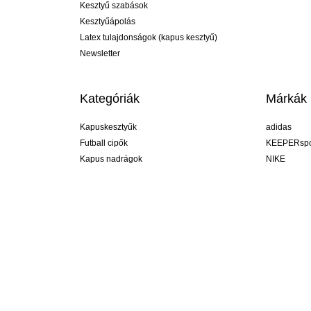
Kesztyű szabások
Kesztyűápolás
Latex tulajdonságok (kapus kesztyű)
Newsletter
Kategóriák
Márkák
Kapuskesztyűk
adidas
Futball cipők
KEEPERspo
Kapus nadrágok
NIKE
Kapusmezek
Puma
Kapus alánadrág
REUSCH
Sells Goal
uhlsport
Elite Sport
rehab
Hungary
R legyél, de segít ;-) #KeepItAll