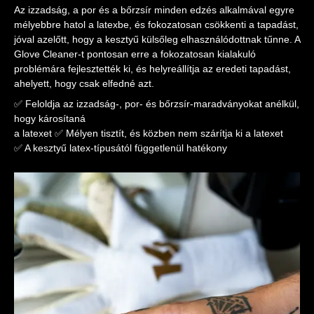
Az izzadság, a por és a bőrzsír minden edzés alkalmával egyre
mélyebbre hatol a latexbe, és fokozatosan csökkenti a tapadást,
jóval azelőtt, hogy a kesztyű külsőleg elhasználódottnak tűnne. A
Glove Cleaner-t pontosan erre a fokozatosan kialakuló
problémára fejlesztették ki, és helyreállítja az eredeti tapadást,
ahelyett, hogy csak elfedné azt.
✅ Feloldja az izzadság-, por- és bőrzsír-maradványokat anélkül,
hogy károsítaná
a latexet ✅ Mélyen tisztít, és közben nem szárítja ki a latexet
✅ A kesztyű latex-típusától függetlenül hatékony