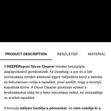
PRODUCT DESCRIPTION
RÉSZLETEK
MATERIAL
A
KEEPERsport Glove Cleaner
minden kesztyűpár
alapápolásáról gondoskodik. Az izzadság, a por és a bőr
zsírosodása minden edzéssel egyre mélyebbre kerül a latexbe,
és fokozatosan rontja a tapadást, jóval azelőtt, hogy a kesztyű
kopottnak tűnne. A Glove Cleaner pontosan ezeket a
lerakódásokat oldja fel a latex károsítása nélkül, és visszaállítja
az eredeti tapadást.
A formula
mélyen tisztítja a pórusokat
, és
nem szárítja ki a