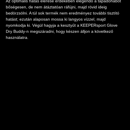
Az optimális hatás elérése érdekében elegendő a tapadóhabot
bőségesen, de nem átáztatóan ráfújni, majd rövid ideig
bedörzsölni. A túl sok termék nem eredményez további tisztító
hatást; ezután alaposan mossa ki langyos vízzel, majd
nyomkodja ki. Végül hagyja a kesztyűt a KEEPERsport Glove
Dry Buddy-n megszáradni, hogy készen álljon a következő
használatra.