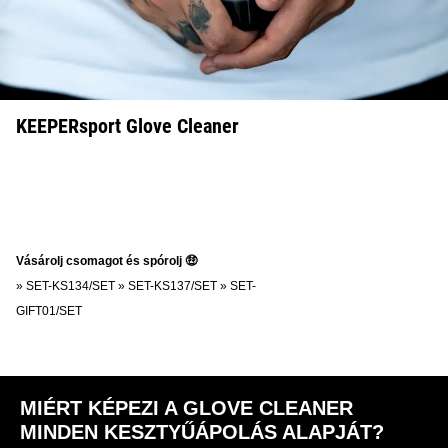
KEEPERsport Glove Cleaner
Vásárolj csomagot és spórolj 🤑
»
SET-KS134/SET
»
SET-KS137/SET
»
SET-
GIFT01/SET
MIÉRT KÉPEZI A GLOVE CLEANER
MINDEN KESZTYŰÁPOLÁS ALAPJÁT?