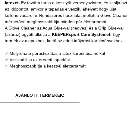
latexet.
Ez tovább tartja a kesztyűt versenyszinten, és kitolja azt
az időpontot, amikor a tapadás elveszik, ahelyett hogy újat
kellene vásárolni. Rendszeres használat mellett a Glove Cleaner
mérhetően meghosszabbítja minden pár élettartamát.
A Glove Cleaner az Aqua Glue-val (nedves) és a Grip Glue-val
(száraz) együtt alkotja a
KEEPERsport Care Systemet.
Egy
termék az alapokhoz, kettő az adott időjárási körülményekhez.
✅ Mélyreható pórustisztítás a latex károsítása nélkül
✅ Visszaállítja az eredeti tapadást
✅ Meghosszabbítja a kesztyű élettartamát
AJÁNLOTT TERMÉKEK: