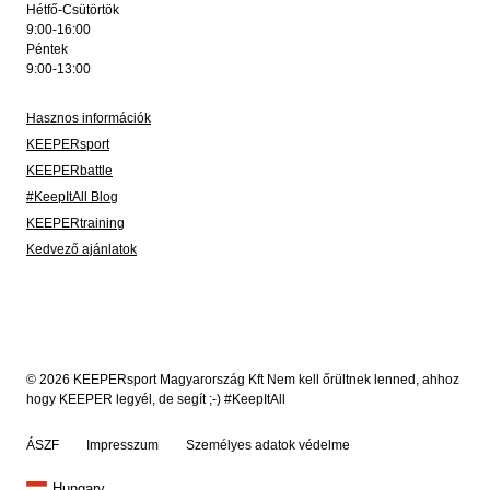
Hétfő-Csütörtök
9:00-16:00
Péntek
9:00-13:00
Hasznos információk
KEEPERsport
KEEPERbattle
#KeepItAll Blog
KEEPERtraining
Kedvező ajánlatok
© 2026 KEEPERsport Magyarország Kft Nem kell őrültnek lenned, ahhoz
hogy KEEPER legyél, de segít ;-) #KeepItAll
ÁSZF
Impresszum
Személyes adatok védelme
Hungary