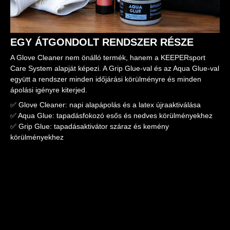
EGY ÁTGONDOLT RENDSZER RÉSZE
A Glove Cleaner nem önálló termék, hanem a KEEPERsport
Care System alapját képezi. A Grip Glue-val és az Aqua Glue-val
együtt a rendszer minden időjárási körülményre és minden
ápolási igényre kiterjed.
✅ Glove Cleaner: napi alapápolás és a latex újraaktiválása
✅ Aqua Glue: tapadásfokozó esős és nedves körülményekhez
✅ Grip Glue: tapadásaktivátor száraz és kemény
körülményekhez