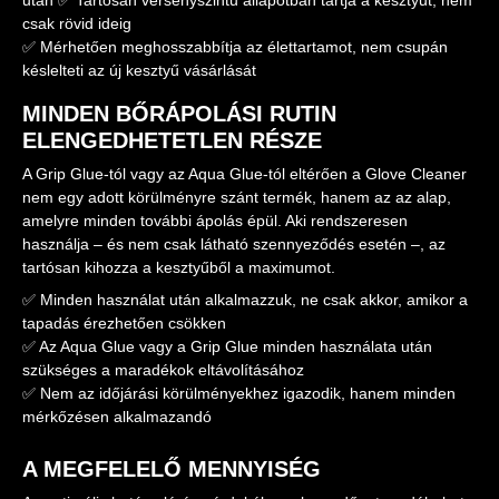
után ✅ Tartósan versenyszintű állapotban tartja a kesztyűt, nem
csak rövid ideig
✅ Mérhetően meghosszabbítja az élettartamot, nem csupán
késlelteti az új kesztyű vásárlását
MINDEN BŐRÁPOLÁSI RUTIN
ELENGEDHETETLEN RÉSZE
A Grip Glue-tól vagy az Aqua Glue-tól eltérően a Glove Cleaner
nem egy adott körülményre szánt termék, hanem az az alap,
amelyre minden további ápolás épül. Aki rendszeresen
használja – és nem csak látható szennyeződés esetén –, az
tartósan kihozza a kesztyűből a maximumot.
✅ Minden használat után alkalmazzuk, ne csak akkor, amikor a
tapadás érezhetően csökken
✅ Az Aqua Glue vagy a Grip Glue minden használata után
szükséges a maradékok eltávolításához
✅ Nem az időjárási körülményekhez igazodik, hanem minden
mérkőzésen alkalmazandó
A MEGFELELŐ MENNYISÉG