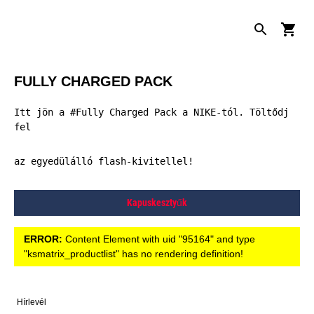
FULLY CHARGED PACK
Itt jön a #Fully Charged Pack a NIKE-tól. Töltődj 
fel 
az egyedülálló flash-kivitellel!
Kapuskesztyűk
ERROR:
Content Element with uid "95164" and type
"ksmatrix_productlist" has no rendering definition!
Hírlevél