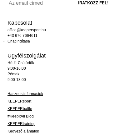
Kapcsolat
office@keepersport.hu
+43 676 7664611
Chat indítása
Ügyfélszolgálat
Hétfő-Csütörtök
9:00-16:00
Péntek
9:00-13:00
Hasznos információk
KEEPERsport
KEEPERbattle
#KeepItAll Blog
KEEPERtraining
Kedvező ajánlatok