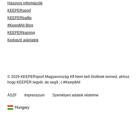
Hasznos információk
KEEPERsport
KEEPERbattle
#KeepItAll Blog
KEEPERtraining
Kedvező ajánlatok
© 2026 KEEPERsport Magyarország Kft Nem kell őrültnek lenned, ahhoz
hogy KEEPER legyél, de segít ;-) #KeepItAll
ÁSZF
Impresszum
Személyes adatok védelme
Hungary