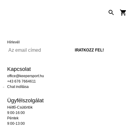
Hírlevél
Kapcsolat
office@keepersport.hu
+43 676 7664611
Chat indítása
Ügyfélszolgálat
Hétfő-Csütörtök
9:00-16:00
Péntek
9:00-13:00