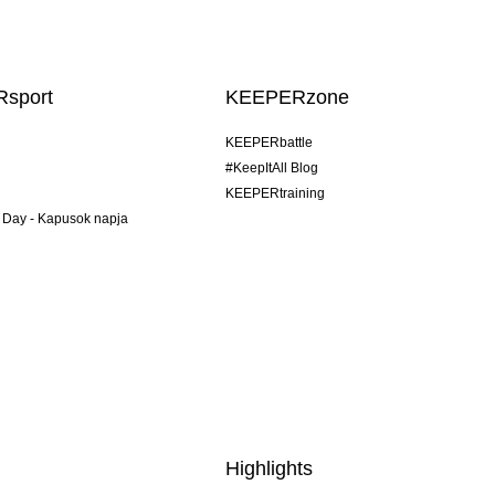
sport
KEEPERzone
KEEPERbattle
#KeepItAll Blog
KEEPERtraining
 Day - Kapusok napja
Highlights