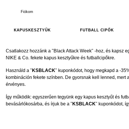
Fiókom
KAPUSKESZTYŰK
FUTBALL CIPŐK
Csatlakozz hozzánk a "Black Attack Week" -hoz, és kapsz
NIKE & Co. fekete kapus kesztyűkre és futballcipőkre.
Használd a "
KSBLACK
" kuponkódot, hogy megkapd a -35%
kombináción fekete színben. De gyorsnak kell lenned, mert a
érvényes.
Így működik: egyszerűen tegyünk egy kapus kesztyűt és futba
bevásárlókosárba, és írjuk be a "
KSBLACK
" kuponkódot, íg