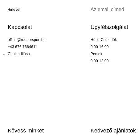
Hírlevél
Kapcsolat
Ügyfélszolgálat
office@keepersport.hu
Hétfő-Csütörtök
+43 676 7664611
9:00-16:00
Chat indítása
Péntek
9:00-13:00
Kövess minket
Kedvező ajánlatok