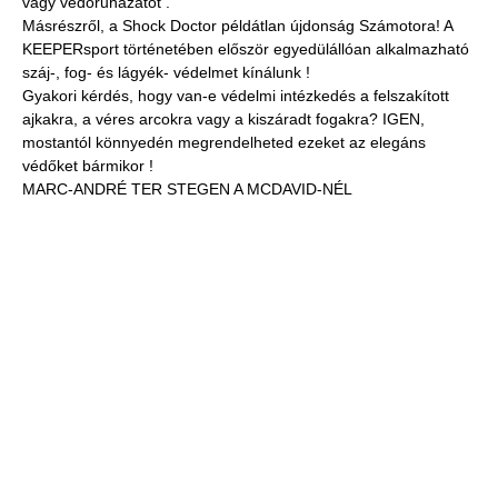
vagy védőruházatot .
Másrészről, a Shock Doctor példátlan újdonság Számotora! A
KEEPERsport történetében először egyedülállóan alkalmazható
száj-, fog- és lágyék- védelmet kínálunk !
Gyakori kérdés, hogy van-e védelmi intézkedés a felszakított
ajkakra, a véres arcokra vagy a kiszáradt fogakra? IGEN,
mostantól könnyedén megrendelheted ezeket az elegáns
védőket bármikor !
MARC-ANDRÉ TER STEGEN A MCDAVID-NÉL