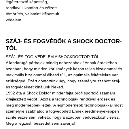
légáteresztő képesség,
rendkívüli komfort és célzott
tömörítés, valamint kifinomult
védelem.
SZÁJ- ÉS FOGVÉDŐK A SHOCK DOCTOR-
TÓL
SZÁJ- ÉS FOG-VÉDELEM A SHOCKDOCTOR-TÓL
A labdarúgó párbajok mindig nehezebbek ! Annak érdekében
azonban, hogy minden körülmények között teljes bizalommal és
maximális bizalommal élhesd túl , az optimális feltételekre van
szükséged. Ezért döntöttünk úgy, hogy személyre szabott száj-
és fogvédelmet kínálunk Neked.
1992 óta a Shock Doktor mindenfajta profi sportoló számára
kifejlesztett védőt . Azóta a technológiák rendkívül erősek és
még modernebbek lettek. A legmodernebb technológiákkal most
személyre szabhatod a fogvédődet! Ennek eredményeképpen
szinte észre sem vehető, hogy a szádban védőeszközt viselsz.
Még a légzést, beszédet sem zavarja!