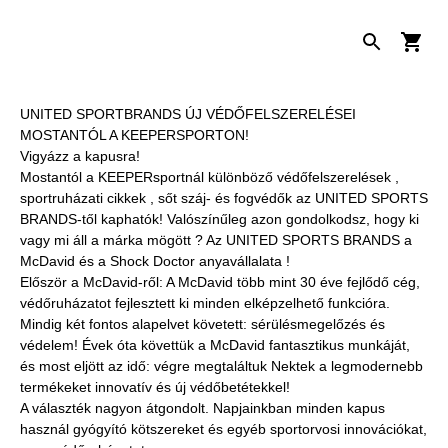
UNITED SPORTBRANDS ÚJ VÉDŐFELSZERELÉSEI
MOSTANTÓL A KEEPERSPORTON!
Vigyázz a kapusra!
Mostantól a KEEPERsportnál különböző védőfelszerelések ,
sportruházati cikkek , sőt száj- és fogvédők az UNITED SPORTS
BRANDS-től kaphatók! Valószínűleg azon gondolkodsz, hogy ki
vagy mi áll a márka mögött ? Az UNITED SPORTS BRANDS a
McDavid és a Shock Doctor anyavállalata !
Először a McDavid-ről: A McDavid több mint 30 éve fejlődő cég,
védőruházatot fejlesztett ki minden elképzelhető funkcióra.
Mindig két fontos alapelvet követett: sérülésmegelőzés és
védelem! Évek óta követtük a McDavid fantasztikus munkáját,
és most eljött az idő: végre megtaláltuk Nektek a legmodernebb
termékeket innovatív és új védőbetétekkel!
A választék nagyon átgondolt. Napjainkban minden kapus
használ gyógyító kötszereket és egyéb sportorvosi innovációkat,