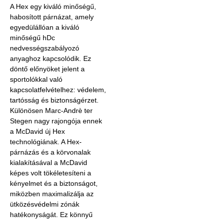
A Hex egy kiváló minőségű,
habosított párnázat, amely
egyedülállóan a kiváló
minőségű hDc
nedvességszabályozó
anyaghoz kapcsolódik. Ez
döntő előnyöket jelent a
sportolókkal való
kapcsolatfelvételhez: védelem,
tartósság és biztonságérzet.
Különösen Marc-Andrè ter
Stegen nagy rajongója ennek
a McDavid új Hex
technológiának. A Hex-
párnázás és a körvonalak
kialakításával a McDavid
képes volt tökéletesíteni a
kényelmet és a biztonságot,
miközben maximalizálja az
ütközésvédelmi zónák
hatékonyságát. Ez könnyű