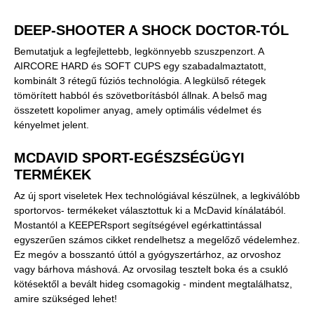
DEEP-SHOOTER A SHOCK DOCTOR-TÓL
Bemutatjuk a legfejlettebb, legkönnyebb szuszpenzort. A
AIRCORE HARD és SOFT CUPS egy szabadalmaztatott,
kombinált 3 rétegű fúziós technológia. A legkülső rétegek
tömörített habból és szövetborításból állnak. A belső mag
összetett kopolimer anyag, amely optimális védelmet és
kényelmet jelent.
MCDAVID SPORT-EGÉSZSÉGÜGYI
TERMÉKEK
Az új sport viseletek Hex technológiával készülnek, a legkiválóbb
sportorvos- termékeket választottuk ki a McDavid kínálatából.
Mostantól a KEEPERsport segítségével egérkattintással
egyszerűen számos cikket rendelhetsz a megelőző védelemhez.
Ez megóv a bosszantó úttól a gyógyszertárhoz, az orvoshoz
vagy bárhova máshová. Az orvosilag tesztelt boka és a csukló
kötésektől a bevált hideg csomagokig - mindent megtalálhatsz,
amire szükséged lehet!