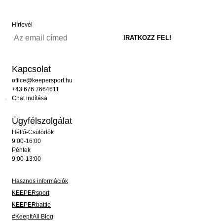
Hírlevél
Kapcsolat
office@keepersport.hu
+43 676 7664611
Chat indítása
Ügyfélszolgálat
Hétfő-Csütörtök
9:00-16:00
Péntek
9:00-13:00
Hasznos információk
KEEPERsport
KEEPERbattle
#KeepItAll Blog