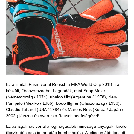
Ez a limitált Prism vonal Reusch a FIFA World Cup 2018 –ra
készült, Oroszországba. Legendák, mint Sepp Maier
(Németország / 1974), ubaldo fillol(Argentína / 1978), Nery
Pumpido (Mexikó / 1986), Bodo Illgner (Olaszország / 1990),
Claudio Taffarel (USA / 1994) és Marcos Reis (Korea / Japán /
2002 ) játszott és nyert is a Reusch segítségével!
Ez az izgalmas vonal a legmagasabb minőségű anyagok, kiváló
illeszkedés és a jó tapadás kombinációja. A teljesen átdolgozott