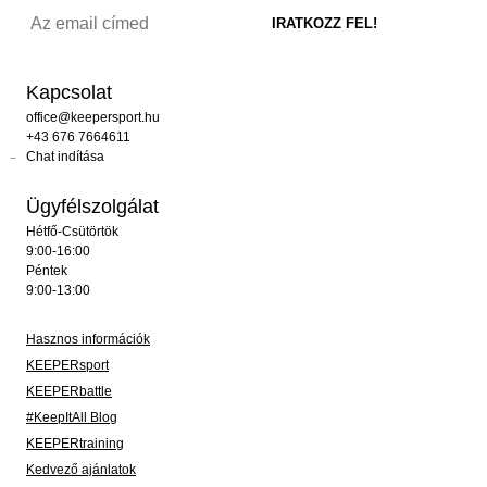
Kapcsolat
office@keepersport.hu
+43 676 7664611
Chat indítása
Ügyfélszolgálat
Hétfő-Csütörtök
9:00-16:00
Péntek
9:00-13:00
Hasznos információk
KEEPERsport
KEEPERbattle
#KeepItAll Blog
KEEPERtraining
Kedvező ajánlatok