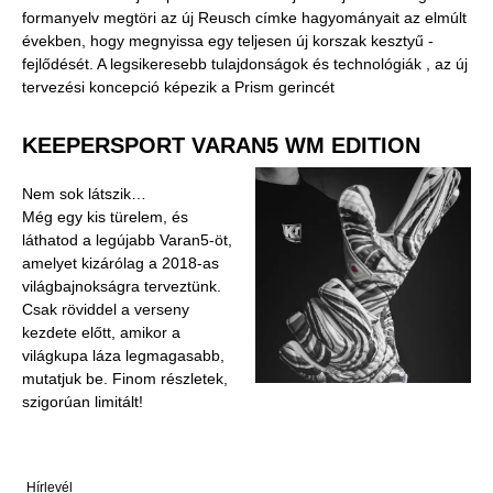
formanyelv megtöri az új Reusch címke hagyományait az elmúlt
években, hogy megnyissa egy teljesen új korszak kesztyű -
fejlődését. A legsikeresebb tulajdonságok és technológiák , az új
tervezési koncepció képezik a Prism gerincét
KEEPERSPORT VARAN5 WM EDITION
Nem sok látszik…
Még egy kis türelem, és
láthatod a legújabb Varan5-öt,
amelyet kizárólag a 2018-as
világbajnokságra terveztünk.
Csak röviddel a verseny
kezdete előtt, amikor a
világkupa láza legmagasabb,
mutatjuk be. Finom részletek,
szigorúan limitált!
Hírlevél