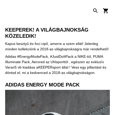
KEEPEREK! A VILÁGBAJNOKSÁG
KÖZELEDIK!
Kapus kesztyű és foci cipő, amerre a szem ellát! Jelenleg
minden kollekciónk a 2018-as világbajnokságra már rendelhető!
Adidas #EnergyModePack, #JustDoItPack a NIKE-tól, PUMA
Illuminate Pack, Aerored az Uhlsporttól , egészen az exkluzív
Varan5 vb kiadása aKEEPERsport által ! Vess egy pillantást és
döntsd el, mi a kedvenced a 2018-as világbajnokságon.
ADIDAS ENERGY MODE PACK