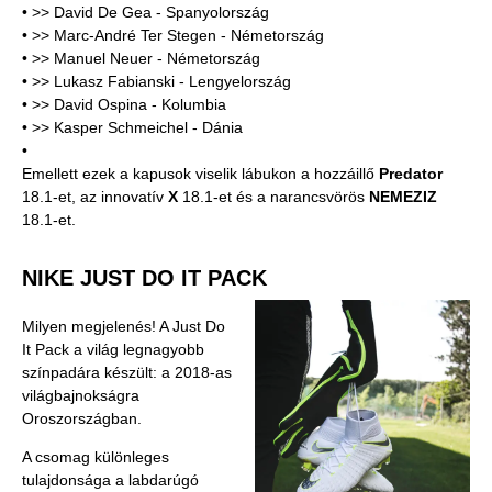
• >> David De Gea - Spanyolország
• >> Marc-André Ter Stegen - Németország
• >> Manuel Neuer - Németország
• >> Lukasz Fabianski - Lengyelország
• >> David Ospina - Kolumbia
• >> Kasper Schmeichel - Dánia
•
Emellett ezek a kapusok viselik lábukon a hozzáillő
Predator
18.1-et, az innovatív
X
18.1-et és a narancsvörös
NEMEZIZ
18.1-et.
NIKE JUST DO IT PACK
Milyen megjelenés! A Just Do
It Pack a világ legnagyobb
színpadára készült: a 2018-as
világbajnokságra
Oroszországban.
A csomag különleges
tulajdonsága a labdarúgó