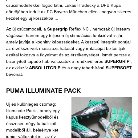
csúcsmodellekkel fogod látni. Lukas Hradecky a DFB Kupa
döntőjében indult az FC Bayern München ellen - nagyon sikeres
kezdet egy új korszakba ...
Az új csúcsmodell, a
Supergrip
Reflex NC , nemcsak új inseam
vágással, hanem egy teljesen új stimulációs funkcióval is jár,
amely javítja a kognitív képességeket. A kesztyű integrált pontjai
az érzékszervek masszázs hatását vagy irritációját biztosítják,
ezáltal fokozva a figyelmet és az érzékenységet. Ismét persze a
bizonyított tapadó hab változatok a rendkívül erős
SUPERGRIP
,
az exkluzív
ABSOLUTGRIP
és a nagy teherbírású
SUPERSOFT
bevonat.
PUMA ILLUMINATE PACK
Új és különleges csomag:
Illuminate Pack - amely egy
kapus kesztyűmodellből és
összesen négy futballcipő-
modellből áll, beleértve két
junior változatot is - az év