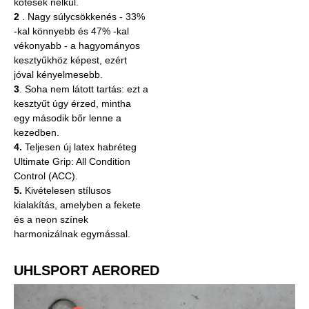
kötések nélkül.
2
. Nagy súlycsökkenés - 33%
-kal könnyebb és 47% -kal
vékonyabb - a hagyományos
kesztyűkhöz képest, ezért
jóval kényelmesebb.
3
. Soha nem látott tartás: ezt a
kesztyűt úgy érzed, mintha
egy második bőr lenne a
kezedben.
4.
Teljesen új latex habréteg
Ultimate Grip: All Condition
Control (ACC).
5.
Kivételesen stílusos
kialakítás, amelyben a fekete
és a neon színek
harmonizálnak egymással.
UHLSPORT AERORED