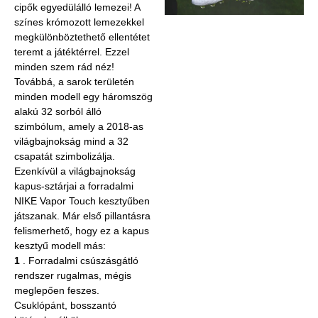
cipők egyedülálló lemezei! A
színes krómozott lemezekkel
megkülönböztethető ellentétet
teremt a játéktérrel. Ezzel
minden szem rád néz!
Továbbá, a sarok területén
minden modell egy háromszög
alakú 32 sorból álló
szimbólum, amely a 2018-as
világbajnokság mind a 32
csapatát szimbolizálja.
Ezenkívül a világbajnokság
kapus-sztárjai a forradalmi
NIKE Vapor Touch kesztyűben
játszanak. Már első pillantásra
felismerhető, hogy ez a kapus
kesztyű modell más:
1
. Forradalmi csúszásgátló
rendszer rugalmas, mégis
meglepően feszes.
Csuklópánt, bosszantó