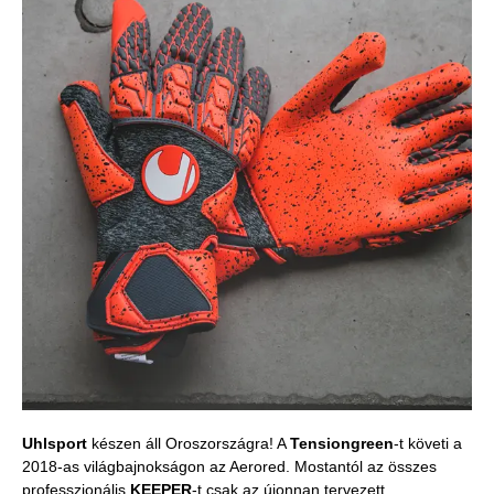
Uhlsport
készen áll Oroszországra! A
Tensiongreen
-t követi a
2018-as világbajnokságon az Aerored. Mostantól az összes
professzionális
KEEPER
-t csak az újonnan tervezett