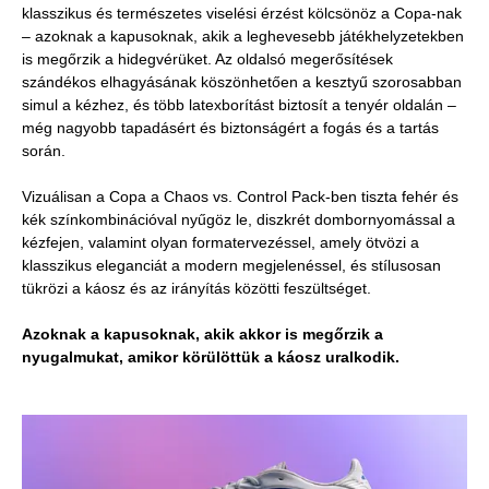
klasszikus és természetes viselési érzést kölcsönöz a Copa-nak
– azoknak a kapusoknak, akik a leghevesebb játékhelyzetekben
is megőrzik a hidegvérüket. Az oldalsó megerősítések
szándékos elhagyásának köszönhetően a kesztyű szorosabban
simul a kézhez, és több latexborítást biztosít a tenyér oldalán –
még nagyobb tapadásért és biztonságért a fogás és a tartás
során.
Vizuálisan a Copa a Chaos vs. Control Pack-ben tiszta fehér és
kék színkombinációval nyűgöz le, diszkrét dombornyomással a
kézfejen, valamint olyan formatervezéssel, amely ötvözi a
klasszikus eleganciát a modern megjelenéssel, és stílusosan
tükrözi a káosz és az irányítás közötti feszültséget.
Azoknak a kapusoknak, akik akkor is megőrzik a
nyugalmukat, amikor körülöttük a káosz uralkodik.