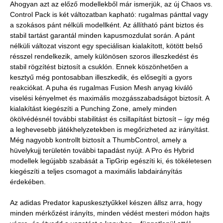
Ahogyan azt az előző modellekből már ismerjük, az új Chaos vs.
Control Pack is két változatban kapható: rugalmas pánttal vagy
a szokásos pánt nélküli modellként. Az állítható pánt biztos és
stabil tartást garantál minden kapusmozdulat során. A pánt
nélküli változat viszont egy speciálisan kialakított, kötött belső
résszel rendelkezik, amely különösen szoros illeszkedést és
stabil rögzítést biztosít a csuklón. Ennek köszönhetően a
kesztyű még pontosabban illeszkedik, és elősegíti a gyors
reakciókat. A puha és rugalmas Fusion Mesh anyag kiváló
viselési kényelmet és maximális mozgásszabadságot biztosít. A
kialakítást kiegészíti a Punching Zone, amely minden
ökölvédésnél további stabilitást és csillapítást biztosít – így még
a leghevesebb játékhelyzetekben is megőrizheted az irányítást.
Még nagyobb kontrollt biztosít a ThumbControl, amely a
hüvelykujj területén további tapadást nyújt. A Pro és Hybrid
modellek legújabb szabását a TipGrip egészíti ki, és tökéletesen
kiegészíti a teljes csomagot a maximális labdairányítás
érdekében.
Az adidas Predator kapuskesztyűkkel készen állsz arra, hogy
minden mérkőzést irányíts, minden védést mesteri módon hajts