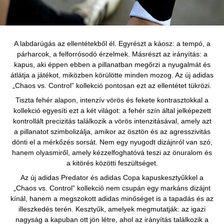
A labdarúgás az ellentétekből él. Egyrészt a káosz: a tempó, a
párharcok, a felforrósodó érzelmek. Másrészt az irányítás: a
kapus, aki éppen ebben a pillanatban megőrzi a nyugalmát és
átlátja a játékot, miközben körülötte minden mozog. Az új adidas
„Chaos vs. Control” kollekció pontosan ezt az ellentétet tükrözi.
Tiszta fehér alapon, intenzív vörös és fekete kontrasztokkal a
kollekció egyesíti ezt a két világot: a fehér szín által jelképezett
kontrollált precizitás találkozik a vörös intenzitásával, amely azt
a pillanatot szimbolizálja, amikor az ösztön és az agresszivitás
dönti el a mérkőzés sorsát. Nem egy nyugodt dizájnról van szó,
hanem olyasmiről, amely kézzelfoghatóvá teszi az önuralom és
a kitörés közötti feszültséget.
Az új adidas Predator és adidas Copa kapuskesztyűkkel a
„Chaos vs. Control” kollekció nem csupán egy markáns dizájnt
kínál, hanem a megszokott adidas minőséget is a tapadás és az
illeszkedés terén. Kesztyűk, amelyek megmutatják: az igazi
nagyság a kapuban ott jön létre, ahol az irányítás találkozik a