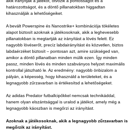
akik irányítják a játékot, ötvözik a pontosságot és a
határozottságot, és a döntő pillanatokban higgadtan
kihasználják a lehetőségeiket.
A bevált Powerspine és Nanostrike+ kombinációja tökéletes
alapot biztosít azoknak a játékosoknak, akik a leghevesebb
pillanatokban is megtartják az irányítást a lövés felett. Ez
nagyobb lövéserőt, precíz labdairányítást és közvetlen, biztos
labdaérzéket biztosít – pontosan azt, amire szükséged van,
amikor a döntő pillanatban minden múlik ezen. Így minden
passz, minden lövés és minden szabványos helyzet maximális
kontrollal játszható le. Az eredmény: nagyobb önbizalom a
pályán, a képesség, hogy kihasználd a területeket, és a
legnagyobb zűrzavarban is értékesítsd a lehetőségeket.
Az adidas Predator futballcipőkkel nemcsak technikáddal,
hanem olyan elszántsággal is uralod a játékot, amely még a
legnagyobb káoszban is megőrzi az irányítást.
Azoknak a játékosoknak, akik a legnagyobb zűrzavarban is
megőrzik az irányítást.