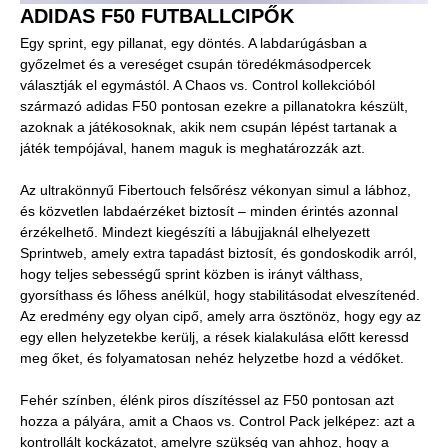
ADIDAS F50 FUTBALLCIPŐK
Egy sprint, egy pillanat, egy döntés. A labdarúgásban a
győzelmet és a vereséget csupán töredékmásodpercek
választják el egymástól. A Chaos vs. Control kollekcióból
származó adidas F50 pontosan ezekre a pillanatokra készült,
azoknak a játékosoknak, akik nem csupán lépést tartanak a
játék tempójával, hanem maguk is meghatározzák azt.
Az ultrakönnyű Fibertouch felsőrész vékonyan simul a lábhoz,
és közvetlen labdaérzéket biztosít – minden érintés azonnal
érzékelhető. Mindezt kiegészíti a lábujjaknál elhelyezett
Sprintweb, amely extra tapadást biztosít, és gondoskodik arról,
hogy teljes sebességű sprint közben is irányt válthass,
gyorsíthass és lőhess anélkül, hogy stabilitásodat elveszítenéd.
Az eredmény egy olyan cipő, amely arra ösztönöz, hogy egy az
egy ellen helyzetekbe kerülj, a rések kialakulása előtt keressd
meg őket, és folyamatosan nehéz helyzetbe hozd a védőket.
Fehér színben, élénk piros díszítéssel az F50 pontosan azt
hozza a pályára, amit a Chaos vs. Control Pack jelképez: azt a
kontrollált kockázatot, amelyre szükség van ahhoz, hogy a