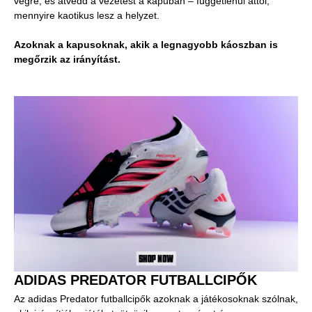
végre, és átvedd a vezetést a kapuban – függetlenül attól,
mennyire kaotikus lesz a helyzet.
Azoknak a kapusoknak, akik a legnagyobb káoszban is
megőrzik az irányítást.
ADIDAS PREDATOR FUTBALLCIPŐK
Az adidas Predator futballcipők azoknak a játékosoknak szólnak,