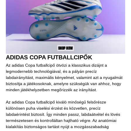
ADIDAS COPA FUTBALLCIPŐK
Az adidas Copa futballcipő ötvözi a klasszikus dizájnt a
legmodernebb technológiával, és a pályán precíz
labdairányítást, maximális kényelmet, valamint azt a nyugalmát
biztosítja a játékosoknak, amelyre szükségük van ahhoz, hogy
minden játékhelyzetben megőrizzék az irányítást.
Az adidas Copa futballcipő kiváló minőségű felsőrésze
különösen puha viselési érzést és közvetlen, precíz
labdaérintést biztosít. Így minden passz, labdaátvétel és lövés
természetesen és kontrolláltan hajtható végre. Az anatómiai
kialakítás biztonságos tartást nyújt a mozgásszabadság