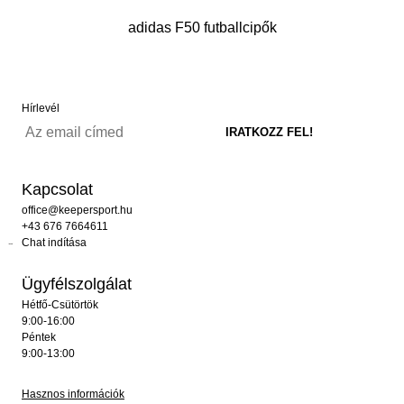
adidas F50 futballcipők
Hírlevél
Kapcsolat
office@keepersport.hu
+43 676 7664611
Chat indítása
Ügyfélszolgálat
Hétfő-Csütörtök
9:00-16:00
Péntek
9:00-13:00
Hasznos információk