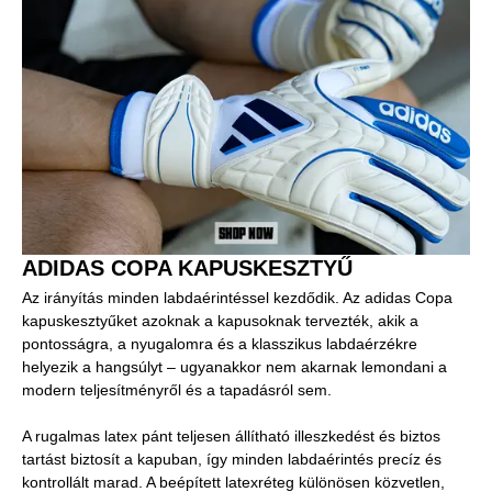
ADIDAS COPA KAPUSKESZTYŰ
Az irányítás minden labdaérintéssel kezdődik. Az adidas Copa
kapuskesztyűket azoknak a kapusoknak tervezték, akik a
pontosságra, a nyugalomra és a klasszikus labdaérzékre
helyezik a hangsúlyt – ugyanakkor nem akarnak lemondani a
modern teljesítményről és a tapadásról sem.
A rugalmas latex pánt teljesen állítható illeszkedést és biztos
tartást biztosít a kapuban, így minden labdaérintés precíz és
kontrollált marad. A beépített latexréteg különösen közvetlen,