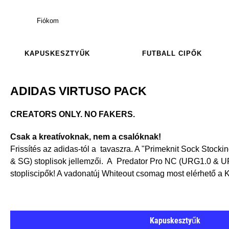
Fiókom
KAPUSKESZTYŰK
FUTBALL CIPŐK
ADIDAS VIRTUSO PACK
CREATORS ONLY. NO FAKERS.
Csak a kreatívoknak, nem a csalóknak!
Frissítés az adidas-tól a tavaszra. A "Primeknit Sock Stocki
& SG) stoplisok jellemzői. A Predator Pro NC (URG1.0 & U
stopliscipők! A vadonatúj Whiteout csomag most elérhető a
Kapuskesztyűk