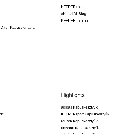
KEEPERbattle
#KeepItAll Blog
KEEPERtraining
 Day - Kapusok napja
Highlights
adidas Kapuskesztyűk
rt
KEEPERsport Kapuskesztyűk
reusch Kapuskesztyűk
uhlsport Kapuskesztyűk