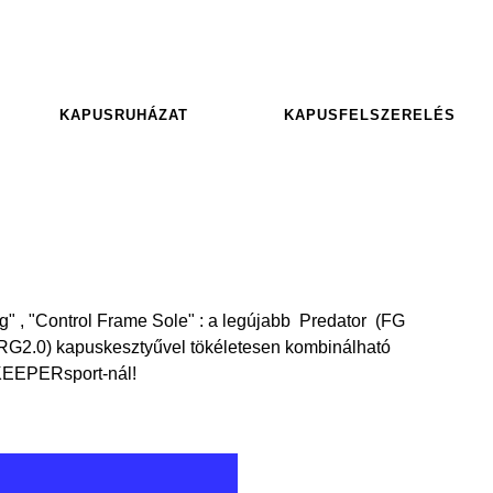
KAPUSRUHÁZAT
KAPUSFELSZERELÉS
ng" , "Control Frame Sole" : a legújabb Predator (FG
RG2.0) kapuskesztyűvel tökéletesen kombinálható
 KEEPERsport-nál!