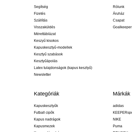
Segítség
Rólunk
Fizetés
Áruház
Szállítás
Csapat
Visszaküldés
Goalkeeper
Mérettáblázat
Keszyű kisokos
Kapuskesztyű-modellek
Kesztyű szabások
Kesztyűápolás
Latex tulajdonságok (kapus kesztyű)
Newsletter
Kategóriák
Márkák
Kapuskesztyűk
adidas
Futball cipők
KEEPERspo
Kapus nadrágok
NIKE
Kapusmezek
Puma