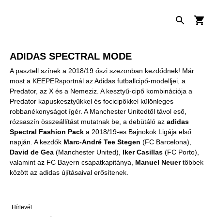
ADIDAS SPECTRAL MODE
A pasztell színek a 2018/19 őszi szezonban kezdődnek! Már
most a KEEPERsportnál az Adidas futballcipő-modelljei, a
Predator, az X és a Nemeziz. A kesztyű-cipő kombinációja a
Predator kapuskesztyűkkel és focicipőkkel különleges
robbanékonyságot ígér. A Manchester Unitedtől távol eső,
rózsaszín összeállítást mutatnak be, a debütáló az
adidas
Spectral Fashion Pack
a 2018/19-es Bajnokok Ligája első
napján. A kezdők
Marc-André Tee Stegen
(FC Barcelona),
David de Gea
(Manchester United),
Iker Casillas
(FC Porto),
valamint az FC Bayern csapatkapitánya,
Manuel Neuer
többek
között az adidas újításaival erősítenek.
Hírlevél