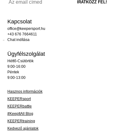
Kapcsolat
office@keepersport.hu
+43 676 7664611
Chat indítása
Ügyfélszolgálat
Hétfő-Csütörtök
9:00-16:00
Péntek
9:00-13:00
Hasznos információk
KEEPERsport
KEEPERbattle
#KeepItAll Blog
KEEPERtraining
Kedvező ajánlatok