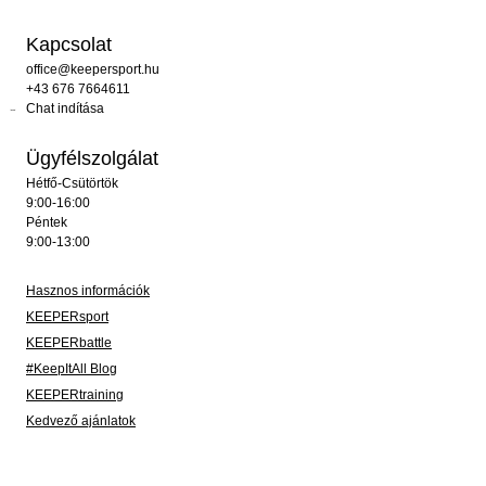
Kapcsolat
office@keepersport.hu
+43 676 7664611
Chat indítása
Ügyfélszolgálat
Hétfő-Csütörtök
9:00-16:00
Péntek
9:00-13:00
Hasznos információk
KEEPERsport
KEEPERbattle
#KeepItAll Blog
KEEPERtraining
Kedvező ajánlatok