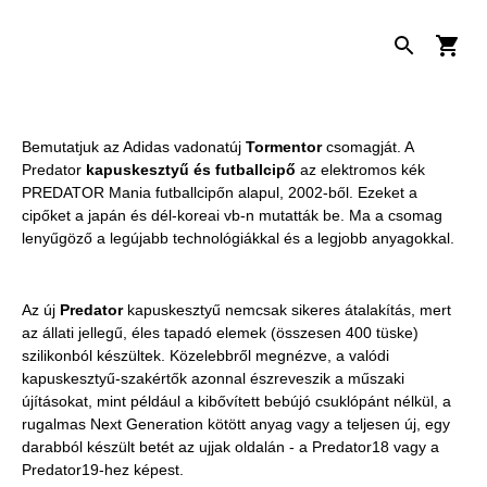
Bemutatjuk az Adidas vadonatúj
Tormentor
csomagját. A
Predator
kapuskesztyű és futballcipő
az elektromos kék
PREDATOR Mania futballcipőn alapul, 2002-ből. Ezeket a
cipőket a japán és dél-koreai vb-n mutatták be. Ma a csomag
lenyűgöző a legújabb technológiákkal és a legjobb anyagokkal.
Az új
Predator
kapuskesztyű nemcsak sikeres átalakítás, mert
az állati jellegű, éles tapadó elemek (összesen 400 tüske)
szilikonból készültek. Közelebbről megnézve, a valódi
kapuskesztyű-szakértők azonnal észreveszik a műszaki
újításokat, mint például a kibővített bebújó csuklópánt nélkül, a
rugalmas Next Generation kötött anyag vagy a teljesen új, egy
darabból készült betét az ujjak oldalán - a Predator18 vagy a
Predator19-hez képest.