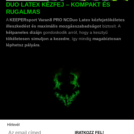
DUO LATEX KÉZFEJ – KOMPAKT ÉS
RUGALMAS
A
KEEPERsport Varan8 PRO NC
Duo Latex kézfeje
tökéletes
illeszkedést és maximális mozgásszabadságot
biztosít. A
kétpaneles dizájn
gondoskodik arról, hogy a kesztyű
tökéletesen simuljon a kezedre
, így mindig
magabiztosan
léphetsz pályára
.
Hírlevél