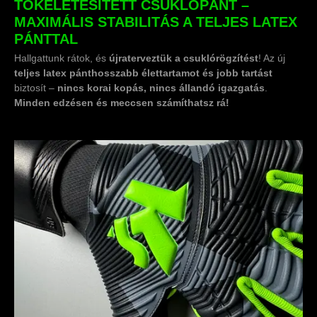
TÖKÉLETESÍTETT CSUKLÓPÁNT –
MAXIMÁLIS STABILITÁS A TELJES LATEX
PÁNTTAL
Hallgattunk rátok, és
újraterveztük a csuklórögzítést
! Az új
teljes latex pánt
hosszabb élettartamot és jobb tartást
biztosít –
nincs korai kopás, nincs állandó igazgatás
.
Minden edzésen és meccsen számíthatsz rá!