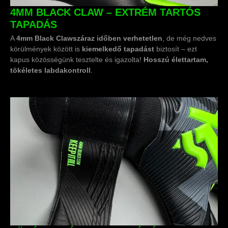
4MM BLACK CLAW – EXTRÉM TARTÓS
TAPADÁS
A
4mm Black Claw
száraz időben verhetetlen
, de még nedves
körülmények között is
kiemelkedő tapadást
biztosít – ezt
kapus közösségünk tesztelte és igazolta!
Hosszú élettartam,
tökéletes labdakontroll
.