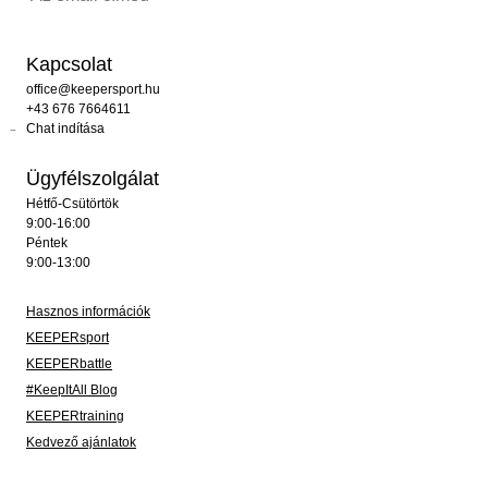
Kapcsolat
office@keepersport.hu
+43 676 7664611
Chat indítása
Ügyfélszolgálat
Hétfő-Csütörtök
9:00-16:00
Péntek
9:00-13:00
Hasznos információk
KEEPERsport
KEEPERbattle
#KeepItAll Blog
KEEPERtraining
Kedvező ajánlatok