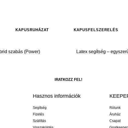
KAPUSRUHÁZAT
KAPUSFELSZERELÉS
brid szabás (Power)
Latex segítség – egyszerű
Hasznos információk
KEEPER
Segítség
Rólunk
Fizetés
Áruház
Szállítás
Csapat
Visszaküldés
Goalkeeper