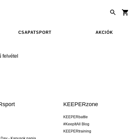
CSAPATSPORT
AKCIÓK
 felvétel
sport
KEEPERzone
KEEPERbattle
#KeepItAll Blog
KEEPERtraining
 Day - Kapusok napja