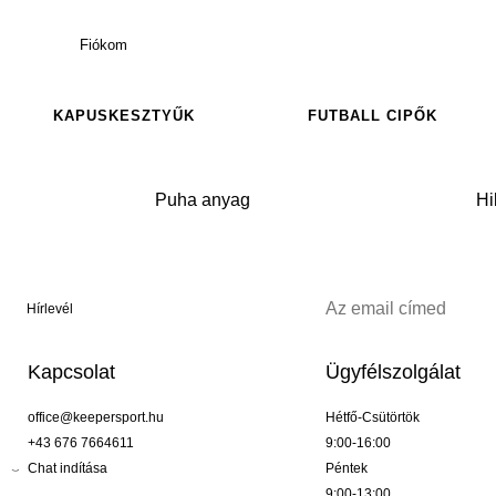
Fiókom
KAPUSKESZTYŰK
FUTBALL CIPŐK
Puha anyag
Hi
Hírlevél
Kapcsolat
Ügyfélszolgálat
office@keepersport.hu
Hétfő-Csütörtök
+43 676 7664611
9:00-16:00
Chat indítása
Péntek
9:00-13:00