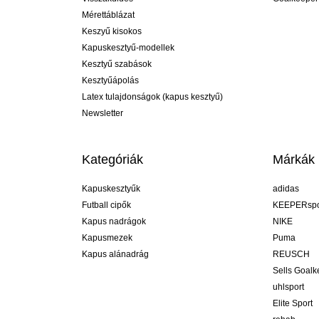
Mérettáblázat
Keszyű kisokos
Kapuskesztyű-modellek
Kesztyű szabások
Kesztyűápolás
Latex tulajdonságok (kapus kesztyű)
Newsletter
Kategóriák
Márkák
Kapuskesztyűk
adidas
Futball cipők
KEEPERspo
Kapus nadrágok
NIKE
Kapusmezek
Puma
Kapus alánadrág
REUSCH
Sells Goal
uhlsport
Elite Sport