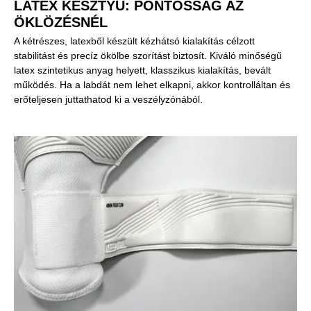
LATEX KESZTYŰ: PONTOSSÁG AZ
ÖKLÖZÉSNÉL
A kétrészes, latexből készült kézhátsó kialakítás célzott
stabilitást és precíz ökölbe szorítást biztosít. Kiváló minőségű
latex szintetikus anyag helyett, klasszikus kialakítás, bevált
működés. Ha a labdát nem lehet elkapni, akkor kontrolláltan és
erőteljesen juttathatod ki a veszélyzónából.