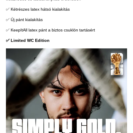
✅ Kétrészes latex hátsó kialakítás
✅ Új pánt kialakítás
✅ KeepItAll latex pánt a biztos csuklón tartásért
✅ Limited WC Edition