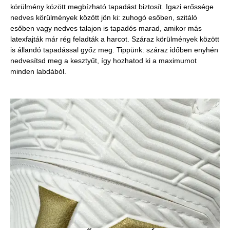
körülmény között megbízható tapadást biztosít. Igazi erőssége
nedves körülmények között jön ki: zuhogó esőben, szitáló
esőben vagy nedves talajon is tapadós marad, amikor más
latexfajták már rég feladták a harcot. Száraz körülmények között
is állandó tapadással győz meg. Tippünk: száraz időben enyhén
nedvesítsd meg a kesztyűt, így hozhatod ki a maximumot
minden labdából.