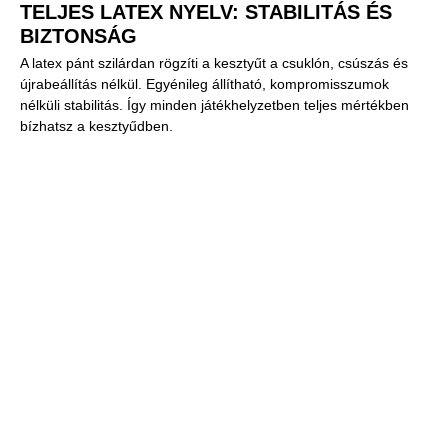
TELJES LATEX NYELV: STABILITÁS ÉS
BIZTONSÁG
A latex pánt szilárdan rögzíti a kesztyűt a csuklón, csúszás és
újrabeállítás nélkül. Egyénileg állítható, kompromisszumok
nélküli stabilitás. Így minden játékhelyzetben teljes mértékben
bízhatsz a kesztyűdben.