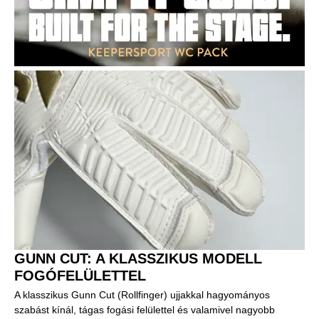
GUNN CUT: A KLASSZIKUS MODELL
FOGÓFELÜLETTEL
A klasszikus Gunn Cut (Rollfinger) ujjakkal hagyományos
szabást kínál, tágas fogási felülettel és valamivel nagyobb