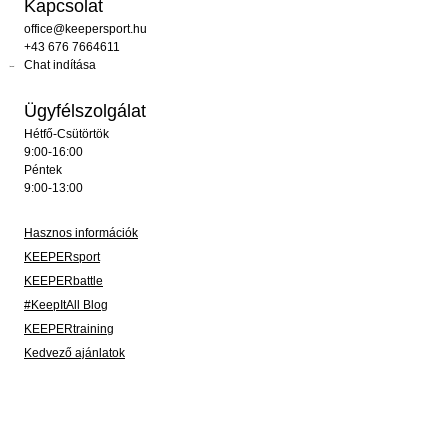
Kapcsolat
office@keepersport.hu
+43 676 7664611
Chat indítása
Ügyfélszolgálat
Hétfő-Csütörtök
9:00-16:00
Péntek
9:00-13:00
Hasznos információk
KEEPERsport
KEEPERbattle
#KeepItAll Blog
KEEPERtraining
Kedvező ajánlatok