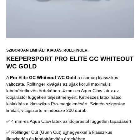
SZIGORÚAN LIMITÁLT KIADÁS. ROLLFINGER.
KEEPERSPORT PRO ELITE GC WHITEOUT
WC GOLD
A
Pro Elite GC Whiteout WC Gold
a csomag klasszikus
változata. Rollfinger kivágás az ujjak körüli maximális
labdaérintkezés érdekében. 4 mm-es Aqua Claw latex az
időjárástól független teljesítményért. Kétrészes latex hátsó
kialakítás a klasszikus Pro-megjelenésért. Szintén szigorúan
limitált, világszerte mindössze 200 darab.
✅ 4 mm-es Aqua Claw latex az időjárástól független tapadásért
✅ Rollfinger Cut (Gunn Cut) ujjhegyekkel a klasszikus
illeszkedés és labdairányítás érdekében