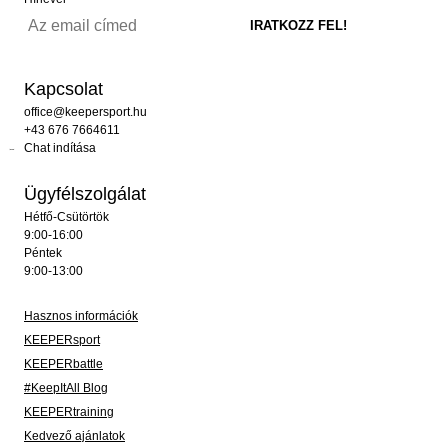
Kapcsolat
office@keepersport.hu
+43 676 7664611
Chat indítása
Ügyfélszolgálat
Hétfő-Csütörtök
9:00-16:00
Péntek
9:00-13:00
Hasznos információk
KEEPERsport
KEEPERbattle
#KeepItAll Blog
KEEPERtraining
Kedvező ajánlatok