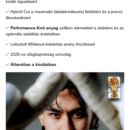
kiváló tapadásért
✅ Hybrid Cut a maximális labdaérintkezési felületért és a precíz
illeszkedésért
✅
Performance-Knit anyag
szilikon elemekkel a védelem és az
optimális stabilitás érdekében
✅ Letisztult Whiteout-kialakítás arany díszítéssel
✅ 2026-os világbajnokság színvilág
✅
Állandóan a kínálatban