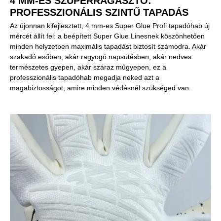
4 MM-ES SZUPERRAGASZTÓ:
PROFESSZIONÁLIS SZINTŰ TAPADÁS
Az újonnan kifejlesztett, 4 mm-es Super Glue Profi tapadóhab új
mércét állít fel: a beépített Super Glue Linesnek köszönhetően
minden helyzetben maximális tapadást biztosít számodra. Akár
szakadó esőben, akár ragyogó napsütésben, akár nedves
természetes gyepen, akár száraz műgyepen, ez a
professzionális tapadóhab megadja neked azt a
magabiztosságot, amire minden védésnél szükséged van.