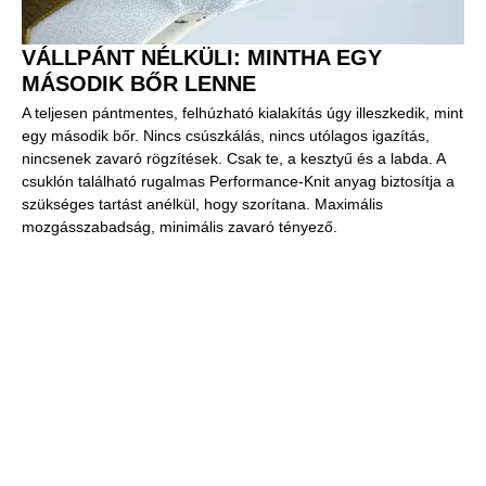
VÁLLPÁNT NÉLKÜLI: MINTHA EGY
MÁSODIK BŐR LENNE
A teljesen pántmentes, felhúzható kialakítás úgy illeszkedik, mint
egy második bőr. Nincs csúszkálás, nincs utólagos igazítás,
nincsenek zavaró rögzítések. Csak te, a kesztyű és a labda. A
csuklón található rugalmas Performance-Knit anyag biztosítja a
szükséges tartást anélkül, hogy szorítana. Maximális
mozgásszabadság, minimális zavaró tényező.