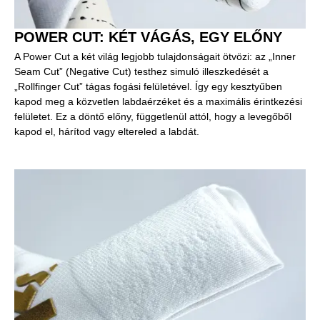
POWER CUT: KÉT VÁGÁS, EGY ELŐNY
A Power Cut a két világ legjobb tulajdonságait ötvözi: az „Inner
Seam Cut” (Negative Cut) testhez simuló illeszkedését a
„Rollfinger Cut” tágas fogási felületével. Így egy kesztyűben
kapod meg a közvetlen labdaérzéket és a maximális érintkezési
felületet. Ez a döntő előny, függetlenül attól, hogy a levegőből
kapod el, hárítod vagy eltereled a labdát.