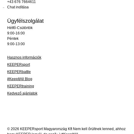
+43 676 7664611
Chat indítása
Ügyfélszolgálat
Hétfő-Csütörtök
9:00-16:00
Péntek
9:00-13:00
Hasznos információk
KEEPERsport
KEEPERbattle
#KeepItAll Blog
KEEPERtraining
Kedvező ajánlatok
© 2026 KEEPERsport Magyarország Kft Nem kell őrültnek lenned, ahhoz