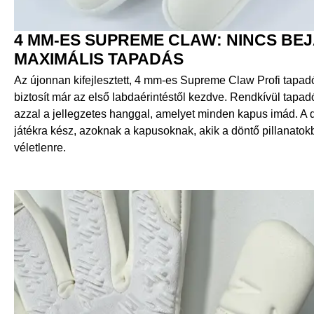
4 MM-ES SUPREME CLAW: NINCS BEJ
MAXIMÁLIS TAPADÁS
Az újonnan kifejlesztett, 4 mm-es Supreme Claw Profi tapa
biztosít már az első labdaérintéstől kezdve. Rendkívül tapadó
azzal a jellegzetes hanggal, amelyet minden kapus imád. A
játékra kész, azoknak a kapusoknak, akik a döntő pillanato
véletlenre.