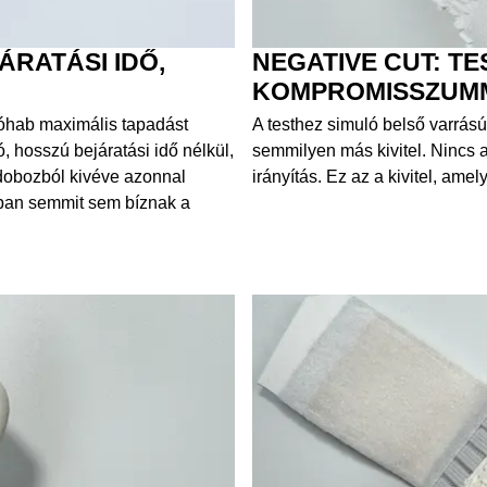
ÁRATÁSI IDŐ,
NEGATIVE CUT: TE
KOMPROMISSZUM
dóhab maximális tapadást
A testhez simuló belső varrású 
, hosszú bejáratási idő nélkül,
semmilyen más kivitel. Nincs a
 dobozból kivéve azonnal
irányítás. Ez az a kivitel, am
kban semmit sem bíznak a