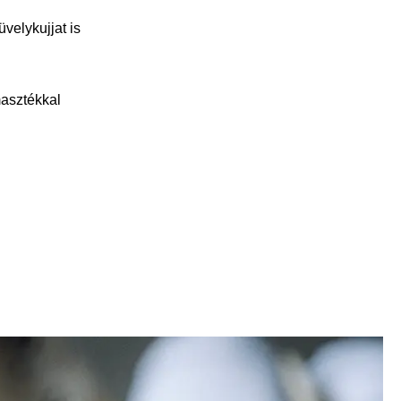
velykujjat is
masztékkal