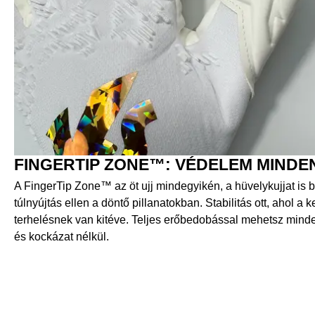
FINGERTIP ZONE™: VÉDELEM MINDE
A FingerTip Zone™ az öt ujj mindegyikén, a hüvelykujjat is b
túlnyújtás ellen a döntő pillanatokban. Stabilitás ott, ahol a
terhelésnek van kitéve. Teljes erőbedobással mehetsz min
és kockázat nélkül.