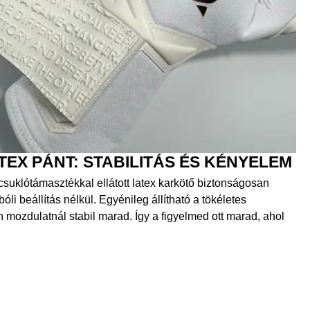
EX PÁNT: STABILITÁS ÉS KÉNYELEM
 csuklótámasztékkal ellátott latex karkötő biztonságosan
bóli beállítás nélkül. Egyénileg állítható a tökéletes
 mozdulatnál stabil marad. Így a figyelmed ott marad, ahol