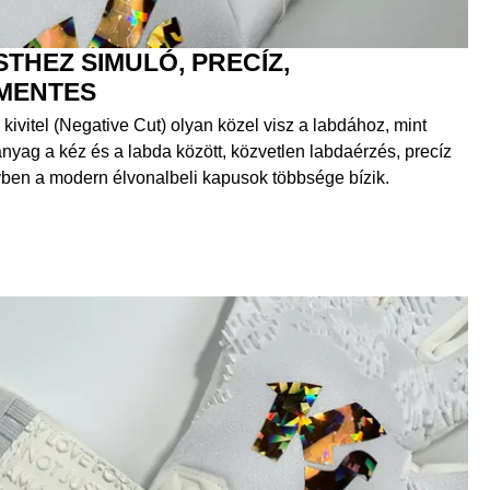
STHEZ SIMULÓ, PRECÍZ,
MENTES
kivitel (Negative Cut) olyan közel visz a labdához, mint
nyag a kéz és a labda között, közvetlen labdaérzés, precíz
elyben a modern élvonalbeli kapusok többsége bízik.