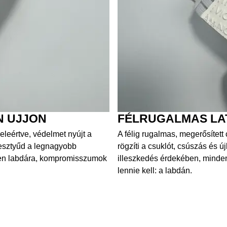
N UJJON
FÉLRUGALMAS LAT
eleértve, védelmet nyújt a
A félig rugalmas, megerősített
 kesztyűd a legnagyobb
rögzíti a csuklót, csúszás és új
den labdára, kompromisszumok
illeszkedés érdekében, minden
lennie kell: a labdán.