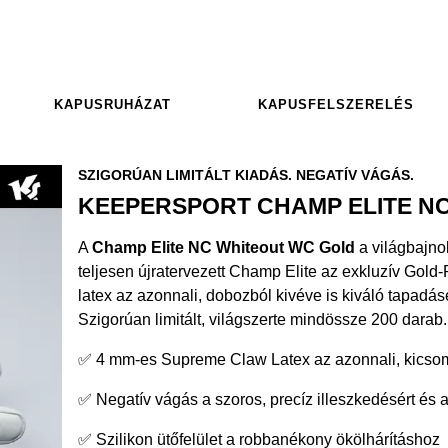
KAPUSRUHÁZAT
KAPUSFELSZERELÉS
SZIGORÚAN LIMITÁLT KIADÁS. NEGATÍV VÁGÁS.
KEEPERSPORT CHAMP ELITE N
A
Champ Elite NC Whiteout WC Gold
a világbajnok
teljesen újratervezett Champ Elite az exkluzív Gol
latex az azonnali, dobozból kivéve is kiváló tapadás
Szigorúan limitált, világszerte mindössze 200 darab.
✅ 4 mm-es Supreme Claw Latex az azonnali, kicsom
✅ Negatív vágás a szoros, precíz illeszkedésért és 
✅ Szilikon ütőfelület a robbanékony ökölhárításhoz