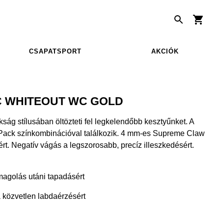
CSAPATSPORT
AKCIÓK
C WHITEOUT WC GOLD
ság stílusában öltözteti fel legkelendőbb kesztyűnket. A
d-Pack színkombinációval találkozik. 4 mm-es Supreme Claw
ért. Negatív vágás a legszorosabb, precíz illeszkedésért.
agolás utáni tapadásért
a közvetlen labdaérzésért