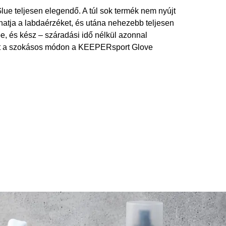
ue teljesen elegendő. A túl sok termék nem nyújt
thatja a labdaérzéket, és utána nehezebb teljesen
e, és kész – száradási idő nélkül azonnal
űket a szokásos módon a KEEPERsport Glove