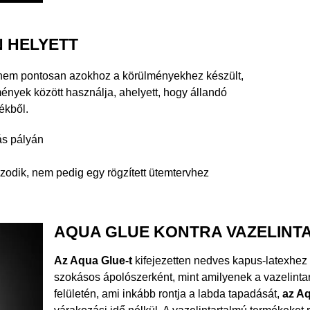
N HELYETT
nem pontosan azokhoz a körülményekhez készült,
ények között használja, ahelyett, hogy állandó
ékből.
ás pályán
azodik, nem pedig egy rögzített ütemtervhez
AQUA GLUE KONTRA VAZELINT
Az Aqua Glue-t
kifejezetten nedves kapus-latexhez 
szokásos ápolószerként, mint amilyenek a vazelintar
felületén, ami inkább rontja a labda tapadását,
az Aq