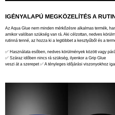
IGÉNYALAPÚ MEGKÖZELÍTÉS A RUTI
Az Aqua Glue nem minden mérkőzésre alkalmas termék, ha
amikor valóban szükség van rá. Aki célzottan, nedves körülm
rutinná tenné, az hozza ki a legtöbbet a kesztyűből és a term
✅ Használata esőben, nedves körülmények között vagy pár
✅ Száraz időben nincs rá szükség, ilyenkor a Grip Glue
veszi át a szerepet ✅ A tényleges időjárási viszonyokhoz ig