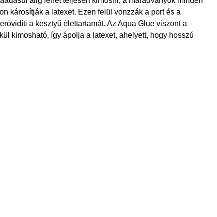
 ráadásul alig lehet teljesen kimosni, a maradványok minden
 károsítják a latexet. Ezen felül vonzzák a port és a
rövidíti a kesztyű élettartamát. Az Aqua Glue viszont a
ül kimosható, így ápolja a latexet, ahelyett, hogy hosszú