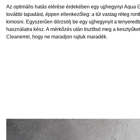
Az optimális hatás elérése érdekében egy ujjhegynyi Aqua Gl
további tapadást, éppen ellenkezőleg: a túl vastag réteg ron
kimosni. Egyszerűen dörzsölj be egy ujjhegynyit a tenyeredb
használatra kész. A mérkőzés után tisztítsd meg a keszty
Cleanerrel, hogy ne maradjon rajtuk maradék.