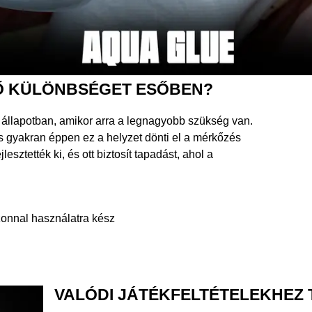
TŐ KÜLÖNBSÉGET ESŐBEN?
 állapotban, amikor arra a legnagyobb szükség van.
s gyakran éppen ez a helyzet dönti el a mérkőzés
sztették ki, és ott biztosít tapadást, ahol a
azonnal használatra kész
VALÓDI JÁTÉKFELTÉTELEKHEZ