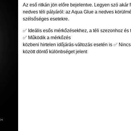
Az eső ritkán jön előre bejelentve. Legyen szó akár f
nedves téli pályáról: az Aqua Glue a nedves körülmén
szélsőséges esetekre.
✅ Ideális esős mérkőzésekhez, a téli szezonhoz és
✅ Működik a mérkőzés
közbeni hirtelen időjárás-változás esetén is ✅ Ninc
között döntő különbséget jelent