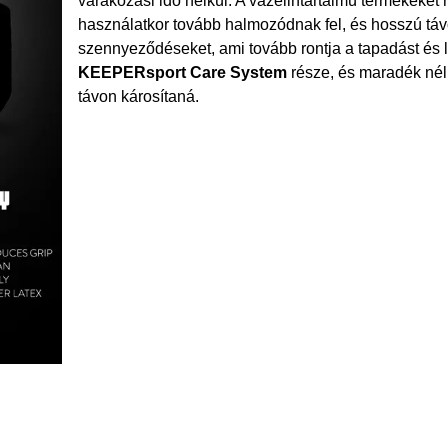
várakozási idő nélkül. A vazelintartalmú termékeket
használatkor tovább halmozódnak fel, és hosszú távon
szennyeződéseket, ami tovább rontja a tapadást és le
KEEPERsport Care System
része, és maradék nélk
távon károsítaná.