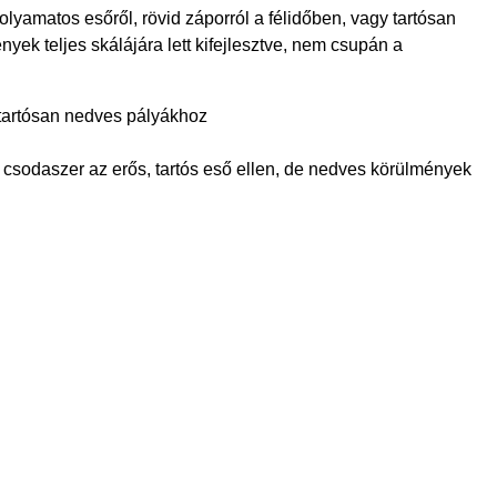
olyamatos esőről, rövid záporról a félidőben, vagy tartósan
yek teljes skálájára lett kifejlesztve, nem csupán a
 tartósan nedves pályákhoz
s csodaszer az erős, tartós eső ellen, de nedves körülmények