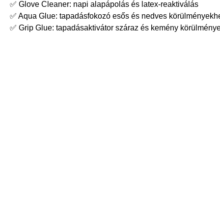
✅ Glove Cleaner: napi alapápolás és latex-reaktiválás
✅ Aqua Glue: tapadásfokozó esős és nedves körülményekh
✅ Grip Glue: tapadásaktivátor száraz és kemény körülmény