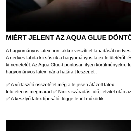
MIÉRT JELENT AZ AQUA GLUE DÖN
A hagyományos latex pont akkor veszíti el tapadását nedves
A nedves labda kicsúszik a hagyományos latex felületéről, é
kimenetelét. Az Aqua Glue-t pontosan ilyen körülményekre fejle
hagyományos latex már a határait feszegeti.
✅ A víztaszító összetétel még a teljesen átázott latex
felületen is megmarad ✅ Nincs száradási idő, felvitel után 
✅ A kesztyű latex típusától függetlenül működik