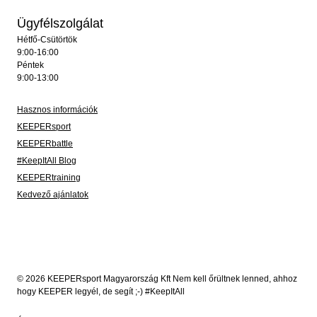
Ügyfélszolgálat
Hétfő-Csütörtök
9:00-16:00
Péntek
9:00-13:00
Hasznos információk
KEEPERsport
KEEPERbattle
#KeepItAll Blog
KEEPERtraining
Kedvező ajánlatok
© 2026 KEEPERsport Magyarország Kft Nem kell őrültnek lenned, ahhoz
hogy KEEPER legyél, de segít ;-) #KeepItAll