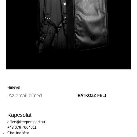
Hírlevél
Kapcsolat
office@keepersport.hu
+43 676 7664611
Chat indítása