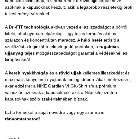
kapuskollekciójának, a Gardien-nek a rövid ujjú kapusmeze –
azoknak a kapusoknak készült, akik a legapróbb részletekig profi
teljesítményt várnak el.
A
Dri-FIT technológia
aktívan vezeti el az izzadságot a bőrről
kifelé, ahol gyorsan elpárolog – így teljes terhelés alatt is
szárazon és koncentráltan maradsz. A
háló betét
erősíti a
szellőzést a leginkább felmelegedő pontokon, a
rugalmas
ujjanyag
teljes mozgásszabadságot garantál a védéseknél és
kirúgásoknál.
A
kerek nyakkivágás
és a
rövid ujjak
kellemes illeszkedést és
maximális kényelmet nyújtanak meleg időben. Akár mérkőzésre,
akár edzésre: a NIKE Gardien VI GK-Shirt s/s a prémium
választás azoknak a kapusoknak, akik a Nike kifejezetten
kapusoknak szóló szakértelmében bíznak.
Ezt a terméket a saját nevedre vagy egy számra is
rányomtathatod
!