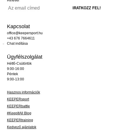
Hírlevél
Kapcsolat
office@keepersport.hu
+43 676 7664611
Chat indítása
Ügyfélszolgálat
Hétfő-Csütörtök
9:00-16:00
Péntek
9:00-13:00
Hasznos információk
KEEPERsport
KEEPERbattle
#KeepItAll Blog
KEEPERtraining
Kedvező ajánlatok