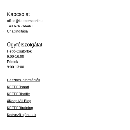
Kapcsolat
office@keepersport.hu
+43 676 7664611
Chat indítása
Ügyfélszolgálat
Hétfő-Csütörtök
9:00-16:00
Péntek
9:00-13:00
Hasznos információk
KEEPERsport
KEEPERbattle
#KeepItAll Blog
KEEPERtraining
Kedvező ajánlatok