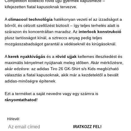
Competition kollekció rövid ujjú gyermek kapusmeze –
kifejezetten fiatal kapusoknak tervezve.
A
climacool technológia
hatékonyan vezeti el az izzadságot a
bőrről, és célzott szellőzést biztosít – így teljes terhelés alatt is
szárazon és koncentráltan maradsz. Az
interlock konstrukció
plusz tartósságot kínál, a sztreccs anyag pedig teljes
mozgásszabadságot garantál a védéseknél és kirúgásoknál.
A
kerek nyakkivágás
és a
rövid ujjak
kellemes illeszkedést és
maximális kényelmet nyújtanak meleg időben. Akár mérkőzésre,
akár edzésre: az adidas Tiro 26 GK-Shirt s/s Kids megbízható
választás a fiatal kapusoknak, akik már a kezdetektől a bevált
adidas-minőségre építenek.
Ezt a terméket a saját nevedre vagy egy számra is
rányomtathatod
!
Hírlevél