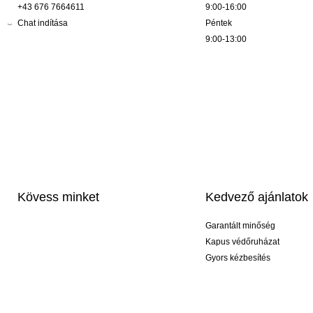
+43 676 7664611
9:00-16:00
Chat indítása
Péntek
9:00-13:00
Kövess minket
Kedvező ajánlatok
Garantált minőség
Kapus védőruházat
Gyors kézbesítés
Profi feliratozás
Exkluzív kesztyűk
Akciós csomagok