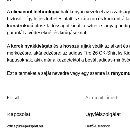
A
climacool technológia
hatékonyan vezeti el az izzadságot
biztosít – így teljes terhelés alatt is szárazon és koncentrál
konstrukció
plusz tartósságot kínál, a sztreccs anyag ped
garantál a védéseknél és kirúgásoknál.
A
kerek nyakkivágás
és a
hosszú ujjak
védik az alkart és
mérkőzésre, akár edzésre: az adidas Tiro 26 GK-Shirt l/s Kid
kapusoknak, akik már a kezdetektől a bevált adidas-minősé
Ezt a terméket a saját nevedre vagy egy számra is
rányomt
Hírlevél
Kapcsolat
Ügyfélszolgálat
office@keepersport.hu
Hétfő-Csütörtök