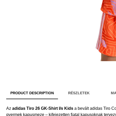
PRODUCT DESCRIPTION
RÉSZLETEK
MA
Az
adidas Tiro 26 GK-Shirt l/s Kids
a bevált adidas Tiro Co
gyermek kapusmeze – kifejezetten fiatal kapusoknak tervez