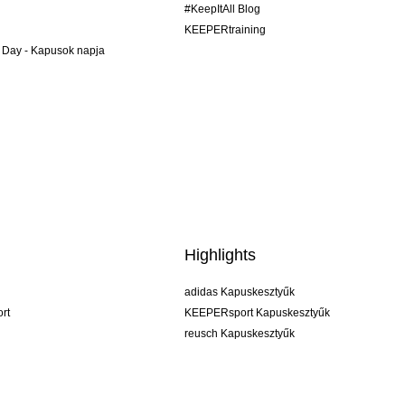
#KeepItAll Blog
KEEPERtraining
 Day - Kapusok napja
Highlights
adidas Kapuskesztyűk
rt
KEEPERsport Kapuskesztyűk
reusch Kapuskesztyűk
uhlsport Kapuskesztyűk
rehab Kapuskesztyűk
keeper
NIKE Kapuskesztyűk