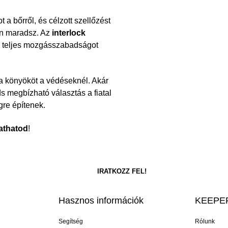
 a bőrről, és célzott szellőzést
tan maradsz. Az
interlock
ig teljes mozgásszabadságot
 a könyököt a védéseknél. Akár
s megbízható választás a fiatal
gre építenek.
athatod
!
Hasznos információk
KEEPER
Segítség
Rólunk