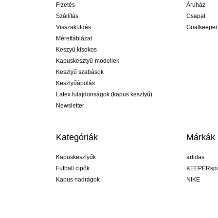
Fizetés
Áruház
Szállítás
Csapat
Visszaküldés
Goalkeeper
Mérettáblázat
Keszyű kisokos
Kapuskesztyű-modellek
Kesztyű szabások
Kesztyűápolás
Latex tulajdonságok (kapus kesztyű)
Newsletter
Kategóriák
Márkák
Kapuskesztyűk
adidas
Futball cipők
KEEPERspo
Kapus nadrágok
NIKE
Kapusmezek
Puma
Kapus alánadrág
REUSCH
Sells Goal