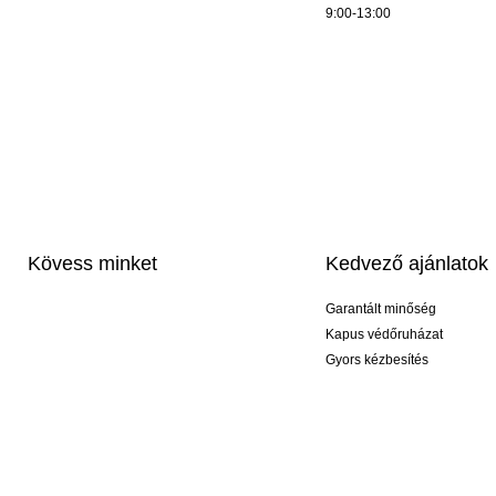
9:00-13:00
Kövess minket
Kedvező ajánlatok
Garantált minőség
Kapus védőruházat
Gyors kézbesítés
Profi feliratozás
Exkluzív kesztyűk
Akciós csomagok