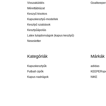
Visszaküldés
Goalkeeper
Mérettáblázat
Keszyű kisokos
Kapuskesztyű-modellek
Kesztyű szabások
Kesztyűápolás
Latex tulajdonságok (kapus kesztyű)
Newsletter
Kategóriák
Márkák
Kapuskesztyűk
adidas
Futball cipők
KEEPERspo
Kapus nadrágok
NIKE
Kapusmezek
Puma
Kapus alánadrág
REUSCH
Sells Goal
uhlsport
Elite Sport