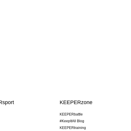
sport
KEEPERzone
KEEPERbattle
#KeepItAll Blog
KEEPERtraining