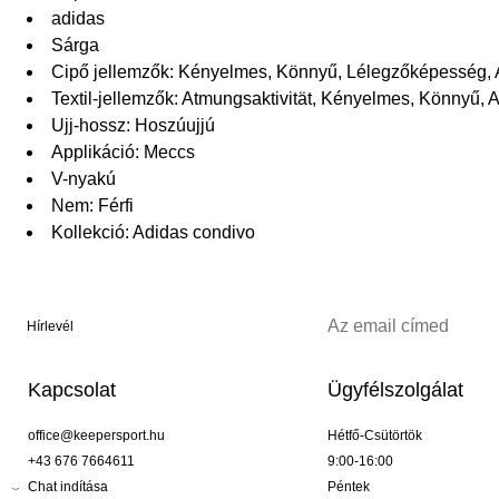
adidas
Sárga
Cipő jellemzők: Kényelmes, Könnyű, Lélegzőképess
Textil-jellemzők: Atmungsaktivität, Kényelmes, Könn
Ujj-hossz: Hoszúujjú
Applikáció: Meccs
V-nyakú
Nem: Férfi
Kollekció: Adidas condivo
Hírlevél
Kapcsolat
Ügyfélszolgálat
office@keepersport.hu
Hétfő-Csütörtök
+43 676 7664611
9:00-16:00
Chat indítása
Péntek