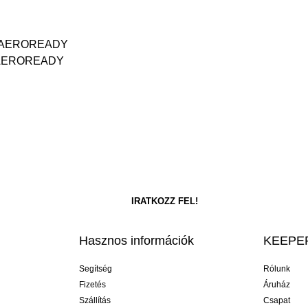
ég, AEROREADY
yű, AEROREADY
Hasznos információk
KEEPER
Segítség
Rólunk
Fizetés
Áruház
Szállítás
Csapat