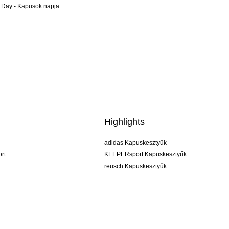
 Day - Kapusok napja
Highlights
adidas Kapuskesztyűk
rt
KEEPERsport Kapuskesztyűk
reusch Kapuskesztyűk
uhlsport Kapuskesztyűk
rehab Kapuskesztyűk
keeper
NIKE Kapuskesztyűk
PUMA Kapuskesztyűk
SELLS Kapuskesztyűk