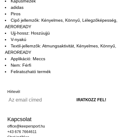
Kapusmezek
adidas
Piros
Cipő jellemzők: Kényelmes, Könnyű, Lélegzőképesség,
AEROREADY
Ujj-hossz: Hoszúujjú
V-nyakú
Textil-jellemzők: Atmungsaktivität, Kényelmes, Könnyű,
AEROREADY
Applikáció: Meccs
Nem: Férfi
Feliratozható termék
Hírlevél
Kapcsolat
office@keepersport.hu
+43 676 7664611