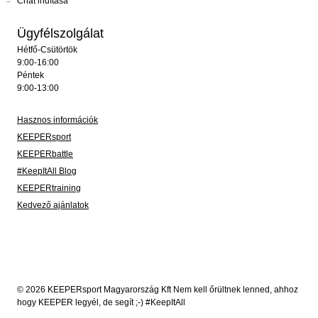
Chat indítása
Ügyfélszolgálat
Hétfő-Csütörtök
9:00-16:00
Péntek
9:00-13:00
Hasznos információk
KEEPERsport
KEEPERbattle
#KeepItAll Blog
KEEPERtraining
Kedvező ajánlatok
© 2026 KEEPERsport Magyarország Kft Nem kell őrültnek lenned, ahhoz
hogy KEEPER legyél, de segít ;-) #KeepItAll