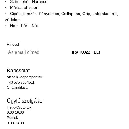
Szín: fehér, Narancs
Márka: uhlsport
Cipő jellemzők: Kényelmes, Csillapítás, Grip, Labdakontroll,
Védelem
Nem: Férfi, Női
Hírlevél
Kapcsolat
office@keepersport.hu
+43 676 7664611
Chat indítása
Ügyfélszolgálat
Hétfő-Csütörtök
9:00-16:00
Péntek
9:00-13:00