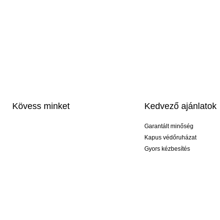
Kövess minket
Kedvező ajánlatok
Garantált minőség
Kapus védőruházat
Gyors kézbesítés
Profi feliratozás
Exkluzív kesztyűk
Akciós csomagok