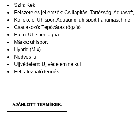
Szín: Kék
Felszerelés jellemzők: Csillapítás, Tartósság, Aquasoft, 
Kollekció: Uhlsport Aquagrip, uhlsport Fangmaschine
Csatlakozó: Tépőzáras rögzítő
Palm: Uhlsport aqua
Márka: uhlsport
Hybrid (Mix)
Nedves fű
Ujjvédelem: Ujjvédelem nélkül
Feliratozható termék
AJÁNLOTT TERMÉKEK: