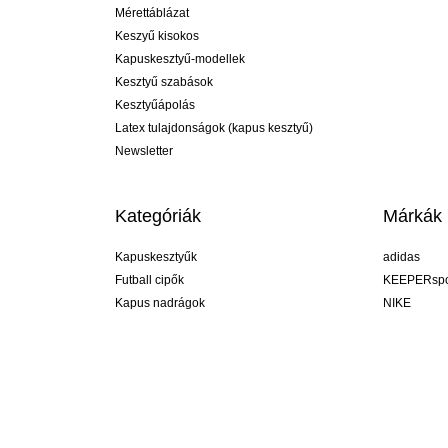
Mérettáblázat
Keszyű kisokos
Kapuskesztyű-modellek
Kesztyű szabások
Kesztyűápolás
Latex tulajdonságok (kapus kesztyű)
Newsletter
Kategóriák
Márkák
Kapuskesztyűk
adidas
Futball cipők
KEEPERspo
Kapus nadrágok
NIKE
Kapusmezek
Puma
Kapus alánadrág
REUSCH
Sells Goal
uhlsport
Elite Sport
rehab