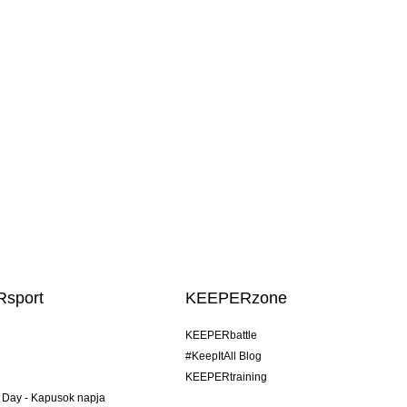
sport
KEEPERzone
KEEPERbattle
#KeepItAll Blog
KEEPERtraining
 Day - Kapusok napja