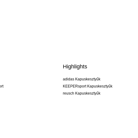
Highlights
adidas Kapuskesztyűk
rt
KEEPERsport Kapuskesztyűk
reusch Kapuskesztyűk
uhlsport Kapuskesztyűk
rehab Kapuskesztyűk
keeper
NIKE Kapuskesztyűk
PUMA Kapuskesztyűk
SELLS Kapuskesztyűk