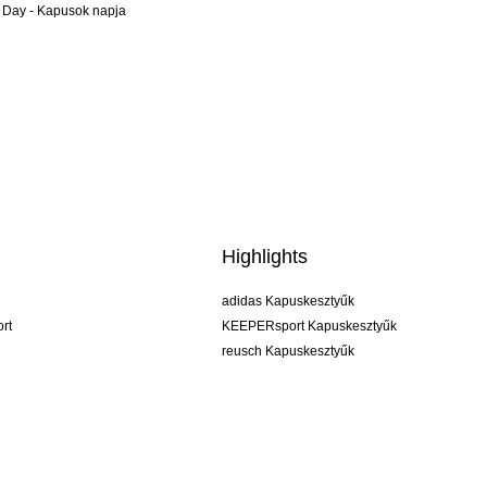
 Day - Kapusok napja
Highlights
adidas Kapuskesztyűk
rt
KEEPERsport Kapuskesztyűk
reusch Kapuskesztyűk
uhlsport Kapuskesztyűk
rehab Kapuskesztyűk
keeper
NIKE Kapuskesztyűk
PUMA Kapuskesztyűk
SELLS Kapuskesztyűk