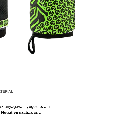
TERIAL
ex
anyagával nyűgöz le, ami
A
Negative szabás
és a