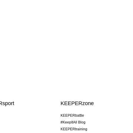
sport
KEEPERzone
KEEPERbattle
#KeepItAll Blog
KEEPERtraining