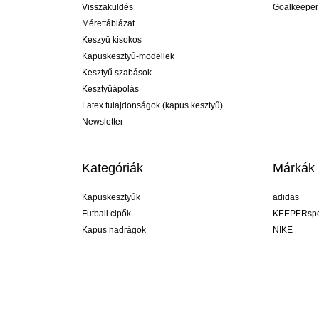
Visszaküldés
Goalkeeper
Mérettáblázat
Keszyű kisokos
Kapuskesztyű-modellek
Kesztyű szabások
Kesztyűápolás
Latex tulajdonságok (kapus kesztyű)
Newsletter
Kategóriák
Márkák
Kapuskesztyűk
adidas
Futball cipők
KEEPERspo
Kapus nadrágok
NIKE
Kapusmezek
Puma
Kapus alánadrág
REUSCH
Sells Goal
uhlsport
Elite Sport