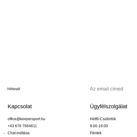
Hírlevél
Kapcsolat
Ügyfélszolgálat
office@keepersport.hu
Hétfő-Csütörtök
+43 676 7664611
9:00-16:00
Chat indítása
Péntek