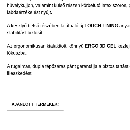
hüvelykujjon, valamint külső részen körbefutó latex szoros, 
labdaérzékelést nyújt.
A kesztyű belső részében található új
TOUCH LINING
anyag
stabilitást biztosít.
Az ergonomikusan kialakított, könnyű
ERGO 3D GEL
kézfej
fókuszba.
A rugalmas, dupla tépőzáras pánt garantálja a biztos tartást
illeszkedést.
AJÁNLOTT TERMÉKEK: