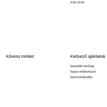
9:00-13:00
Kövess minket
Kedvező ajánlatok
Garantált minőség
Kapus védőruházat
Gyors kézbesítés
Profi feliratozás
Exkluzív kesztyűk
Akciós csomagok