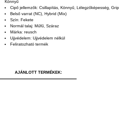
Könnyű
Cipő jellemzők: Csillapítás, Könnyű, Lélegzőképesség, Grip
Belső varrat (NC), Hybrid (Mix)
Szín: Fekete
Normál talaj: Műfű, Száraz
Márka: reusch
Ujjvédelem: Ujjvédelem nélkül
Feliratozható termék
AJÁNLOTT TERMÉKEK: