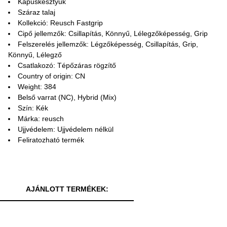
Kapuskesztyűk
Száraz talaj
Kollekció: Reusch Fastgrip
Cipő jellemzők: Csillapítás, Könnyű, Lélegzőképesség, Grip
Felszerelés jellemzők: Légzőképesség, Csillapítás, Grip,
Könnyű, Lélegző
Csatlakozó: Tépőzáras rögzítő
Country of origin: CN
Weight: 384
Belső varrat (NC), Hybrid (Mix)
Szín: Kék
Márka: reusch
Ujjvédelem: Ujjvédelem nélkül
Feliratozható termék
AJÁNLOTT TERMÉKEK: