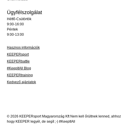
Ügyfélszolgálat
Hétfő-Csütörtök
9:00-16:00
Péntek
9:00-13:00
Hasznos információk
KEEPERsport
KEEPERbattle
#KeepItAll Blog
KEEPERtraining
Kedvező ajánlatok
© 2026 KEEPERsport Magyarország Kft Nem kell őrültnek lenned, ahhoz
hogy KEEPER legyél, de segít ;-) #KeepItAll