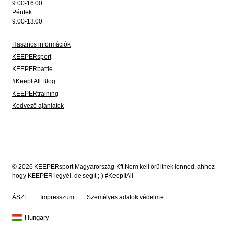
9:00-16:00
Péntek
9:00-13:00
Hasznos információk
KEEPERsport
KEEPERbattle
#KeepItAll Blog
KEEPERtraining
Kedvező ajánlatok
© 2026 KEEPERsport Magyarország Kft Nem kell őrültnek lenned, ahhoz
hogy KEEPER legyél, de segít ;-) #KeepItAll
ÁSZF
Impresszum
Személyes adatok védelme
Hungary