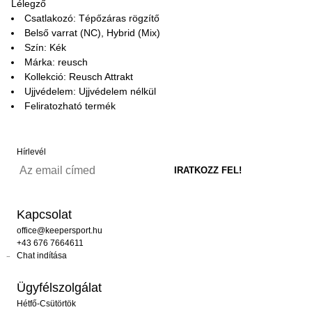
Lélegző
Csatlakozó: Tépőzáras rögzítő
Belső varrat (NC), Hybrid (Mix)
Szín: Kék
Márka: reusch
Kollekció: Reusch Attrakt
Ujjvédelem: Ujjvédelem nélkül
Feliratozható termék
Hírlevél
Kapcsolat
office@keepersport.hu
+43 676 7664611
Chat indítása
Ügyfélszolgálat
Hétfő-Csütörtök